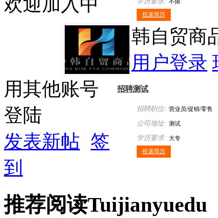
欢迎加入中
学历要求:
不限
投递简历
韩自贸商
用户登录
用其他账号
招聘测试
登陆
招聘职位:
营业员/促销/零售
公司地址:
测试
发表新帖
签
学历要求:
大专
投递简历
到
推荐
阅读
Tuijian
yuedu