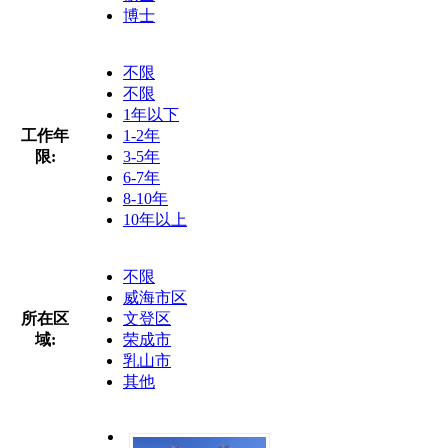
博士
不限
不限
1年以下
工作年
1-2年
限:
3-5年
6-7年
8-10年
10年以上
不限
威海市区
所在区
文登区
域:
荣成市
乳山市
其他