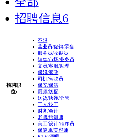
全部
招聘信息
6
不限
营业员/促销/零售
服务员/收银员
销售/市场/业务员
文员/客服/助理
保姆/家政
司机/驾驶员
招聘职
保安/保洁
位:
厨师/切配
送货/快递/仓管
工人/技工
财务/会计
老师/培训师
美工/设计/程序员
保健师/美容师
KTV/酒吧