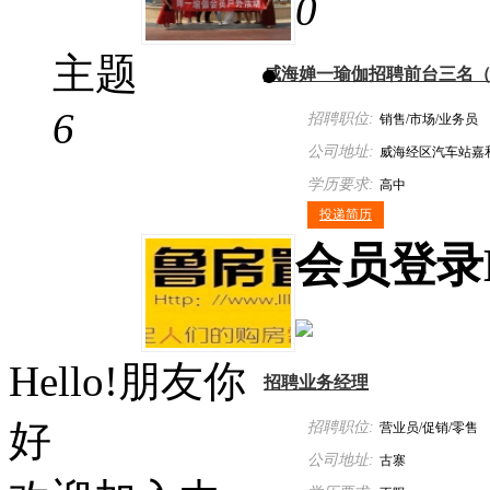
0
主题
威海婵一瑜伽招聘前台三名
6
招聘职位:
销售/市场/业务员
公司地址:
威海经区汽车站嘉
学历要求:
楼710室
高中
投递简历
会员
登录
Hello!朋友你
招聘业务经理
好
招聘职位:
营业员/促销/零售
公司地址:
古寨