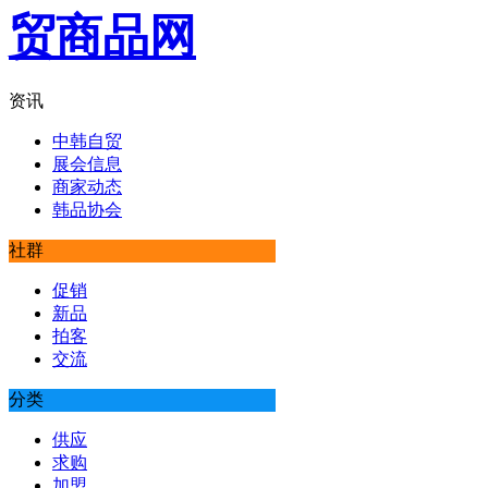
资讯
中韩自贸
展会信息
商家动态
韩品协会
社群
促销
新品
拍客
交流
分类
供应
求购
加盟