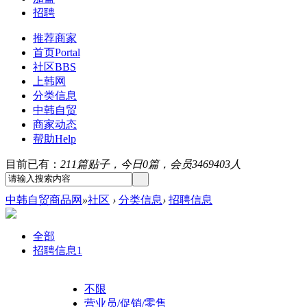
招聘
推荐商家
首页
Portal
社区
BBS
上韩网
分类信息
中韩自贸
商家动态
帮助
Help
目前已有：
211篇贴子，今日0篇，会员3469403人
中韩自贸商品网
»
社区
›
分类信息
›
招聘信息
全部
招聘信息
1
不限
营业员/促销/零售