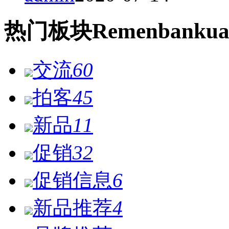
热门
板块
Remen
bankua
交流
60
拍客
45
新品
11
促销
32
促销信息
6
新品推荐
4