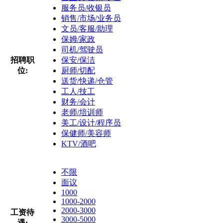
服务员/收银员
销售/市场/业务员
文员/客服/助理
保姆/家政
司机/驾驶员
招聘职
保安/保洁
位:
厨师/切配
送货/快递/仓管
工人/技工
财务/会计
老师/培训师
美工/设计/程序员
保健师/美容师
KTV/酒吧
不限
面议
1000
1000-2000
2000-3000
工资待
3000-5000
遇: