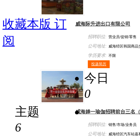
收藏本版
订
威海际升进出口有限公司
阅
招聘职位:
营业员/促销/零售
公司地址:
威海经区韩国商品
学历要求:
不限
投递简历
今日
0
主题
威海婵一瑜伽招聘前台三名
6
招聘职位:
销售/市场/业务员
公司地址:
威海经区汽车站嘉