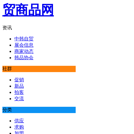
资讯
中韩自贸
展会信息
商家动态
韩品协会
社群
促销
新品
拍客
交流
分类
供应
求购
加盟