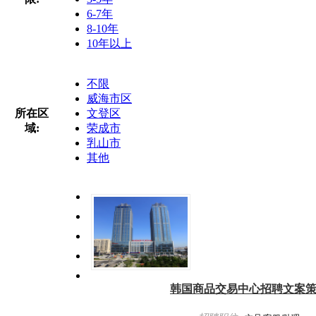
6-7年
8-10年
10年以上
不限
威海市区
所在区
文登区
域:
荣成市
乳山市
其他
韩国商品交易中心招聘文案