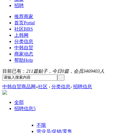
招聘
推荐商家
首页
Portal
社区
BBS
上韩网
分类信息
中韩自贸
商家动态
帮助
Help
目前已有：
211篇贴子，今日0篇，会员3469403人
中韩自贸商品网
»
社区
›
分类信息
›
招聘信息
全部
招聘信息
5
不限
营业员/促销/零售