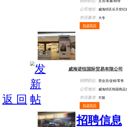
招聘职位:
文员/客服/助理
公司地址:
威海经区乐天世纪城
学历要求:
大专
投递简历
威海诺恒国际贸易有限公司
招聘职位:
营业员/促销/零售
公司地址:
威海经区韩国商品
返 回
学历要求:
不限
投递简历
招聘信息