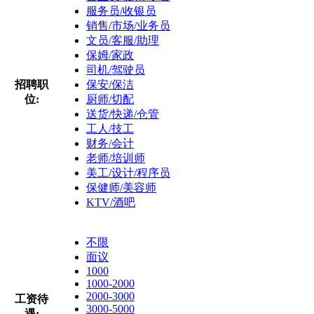
服务员/收银员
销售/市场/业务员
文员/客服/助理
保姆/家政
司机/驾驶员
招聘职
保安/保洁
位:
厨师/切配
送货/快递/仓管
工人/技工
财务/会计
老师/培训师
美工/设计/程序员
保健师/美容师
KTV/酒吧
不限
面议
1000
1000-2000
2000-3000
工资待
3000-5000
遇: