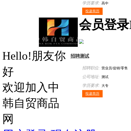
学历要求:
楼710室
高中
投递简历
会员
登录
Hello!朋友你
招聘测试
好
招聘职位:
营业员/促销/零售
公司地址:
测试
欢迎加入中
学历要求:
大专
投递简历
韩自贸商品
网