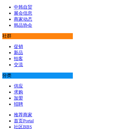
中韩自贸
展会信息
商家动态
韩品协会
社群
促销
新品
拍客
交流
分类
供应
求购
加盟
招聘
推荐商家
首页
Portal
社区
BBS