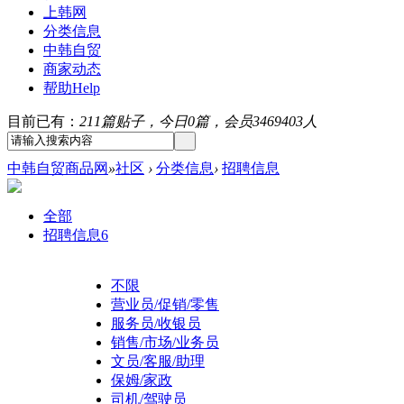
上韩网
分类信息
中韩自贸
商家动态
帮助
Help
目前已有：
211篇贴子，今日0篇，会员3469403人
中韩自贸商品网
»
社区
›
分类信息
›
招聘信息
全部
招聘信息
6
不限
营业员/促销/零售
服务员/收银员
销售/市场/业务员
文员/客服/助理
保姆/家政
司机/驾驶员