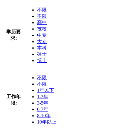
不限
不限
高中
技校
学历要
中专
求:
大专
本科
硕士
博士
不限
不限
1年以下
工作年
1-2年
限:
3-5年
6-7年
8-10年
10年以上