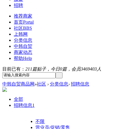
招聘
推荐商家
首页
Portal
社区
BBS
上韩网
分类信息
中韩自贸
商家动态
帮助
Help
目前已有：
211篇贴子，今日0篇，会员3469403人
中韩自贸商品网
»
社区
›
分类信息
›
招聘信息
全部
招聘信息
1
不限
营业员/促销/零售