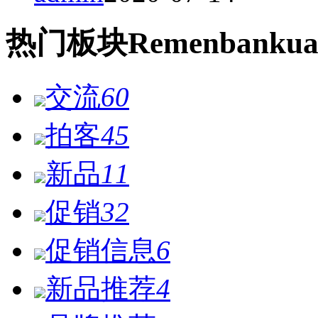
热门
板块
Remen
bankua
交流
60
拍客
45
新品
11
促销
32
促销信息
6
新品推荐
4