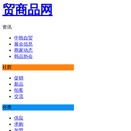
资讯
中韩自贸
展会信息
商家动态
韩品协会
社群
促销
新品
拍客
交流
分类
供应
求购
加盟