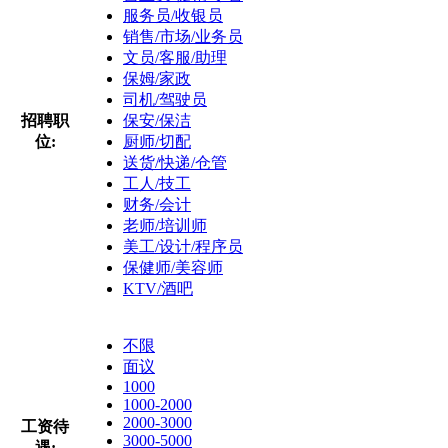
服务员/收银员
销售/市场/业务员
文员/客服/助理
保姆/家政
司机/驾驶员
招聘职
保安/保洁
位:
厨师/切配
送货/快递/仓管
工人/技工
财务/会计
老师/培训师
美工/设计/程序员
保健师/美容师
KTV/酒吧
不限
面议
1000
1000-2000
2000-3000
工资待
3000-5000
遇: