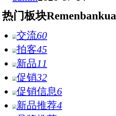
热门
板块
Remen
bankua
交流
60
拍客
45
新品
11
促销
32
促销信息
6
新品推荐
4