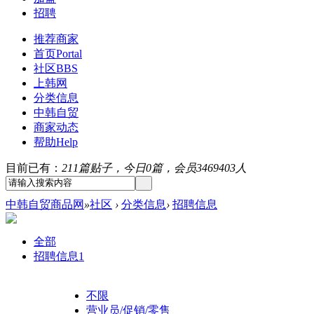
招聘
推荐商家
首页
Portal
社区
BBS
上韩网
分类信息
中韩自贸
商家动态
帮助
Help
目前已有：
211篇贴子，今日0篇，会员3469403人
中韩自贸商品网
»
社区
›
分类信息
›
招聘信息
全部
招聘信息
1
不限
营业员/促销/零售