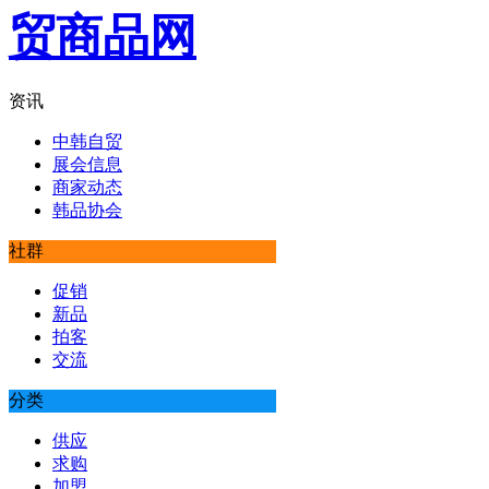
资讯
中韩自贸
展会信息
商家动态
韩品协会
社群
促销
新品
拍客
交流
分类
供应
求购
加盟