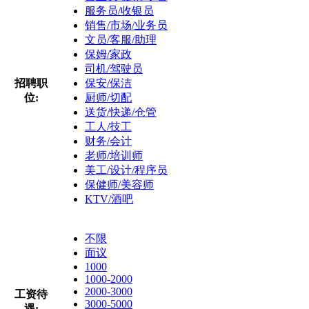
服务员/收银员
销售/市场/业务员
文员/客服/助理
保姆/家政
司机/驾驶员
招聘职
保安/保洁
位:
厨师/切配
送货/快递/仓管
工人/技工
财务/会计
老师/培训师
美工/设计/程序员
保健师/美容师
KTV/酒吧
不限
面议
1000
1000-2000
2000-3000
工资待
3000-5000
遇: