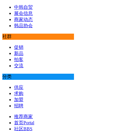
中韩自贸
展会信息
商家动态
韩品协会
社群
促销
新品
拍客
交流
分类
供应
求购
加盟
招聘
推荐商家
首页
Portal
社区
BBS