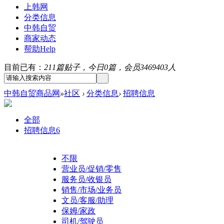
上韩网
分类信息
中韩自贸
商家动态
帮助
Help
目前已有：
211篇贴子，今日0篇，会员3469403人
中韩自贸商品网
»
社区
›
分类信息
›
招聘信息
全部
招聘信息
6
不限
营业员/促销/零售
服务员/收银员
销售/市场/业务员
文员/客服/助理
保姆/家政
司机/驾驶员