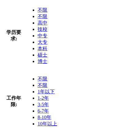
不限
不限
高中
技校
学历要
中专
求:
大专
本科
硕士
博士
不限
不限
1年以下
工作年
1-2年
限:
3-5年
6-7年
8-10年
10年以上