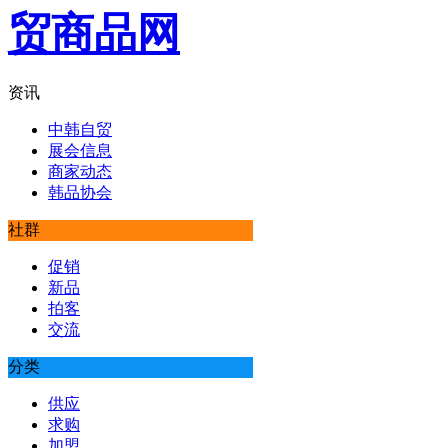
资讯
中韩自贸
展会信息
商家动态
韩品协会
社群
促销
新品
拍客
交流
分类
供应
求购
加盟