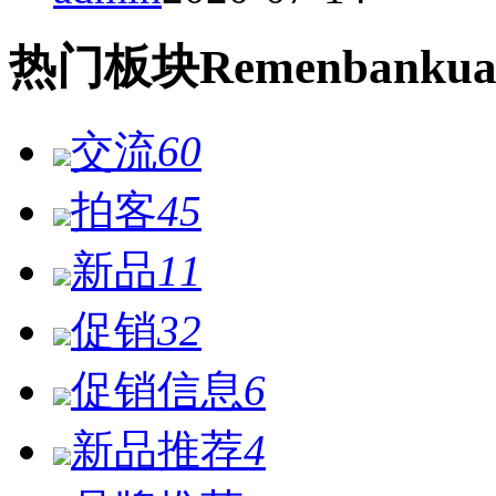
热门
板块
Remen
bankua
交流
60
拍客
45
新品
11
促销
32
促销信息
6
新品推荐
4