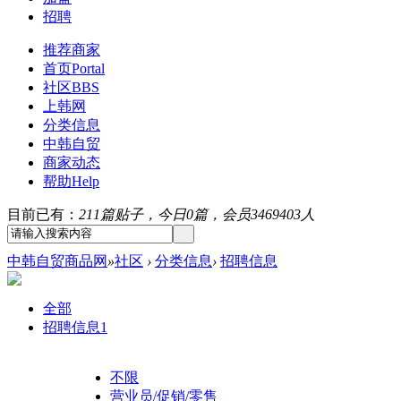
招聘
推荐商家
首页
Portal
社区
BBS
上韩网
分类信息
中韩自贸
商家动态
帮助
Help
目前已有：
211篇贴子，今日0篇，会员3469403人
中韩自贸商品网
»
社区
›
分类信息
›
招聘信息
全部
招聘信息
1
不限
营业员/促销/零售