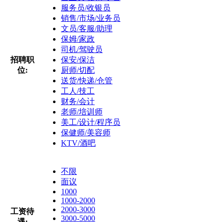
服务员/收银员
销售/市场/业务员
文员/客服/助理
保姆/家政
司机/驾驶员
招聘职
保安/保洁
位:
厨师/切配
送货/快递/仓管
工人/技工
财务/会计
老师/培训师
美工/设计/程序员
保健师/美容师
KTV/酒吧
不限
面议
1000
1000-2000
2000-3000
工资待
3000-5000
遇: