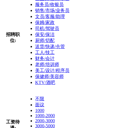
服务员/收银员
销售/市场/业务员
文员/客服/助理
保姆/家政
司机/驾驶员
招聘职
保安/保洁
位:
厨师/切配
送货/快递/仓管
工人/技工
财务/会计
老师/培训师
美工/设计/程序员
保健师/美容师
KTV/酒吧
不限
面议
1000
1000-2000
2000-3000
工资待
3000-5000
遇: