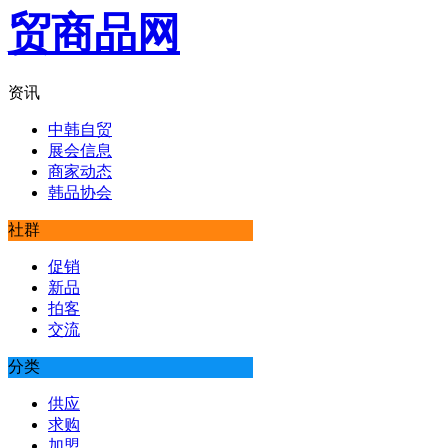
资讯
中韩自贸
展会信息
商家动态
韩品协会
社群
促销
新品
拍客
交流
分类
供应
求购
加盟