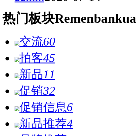
热门
板块
Remen
bankua
交流
60
拍客
45
新品
11
促销
32
促销信息
6
新品推荐
4