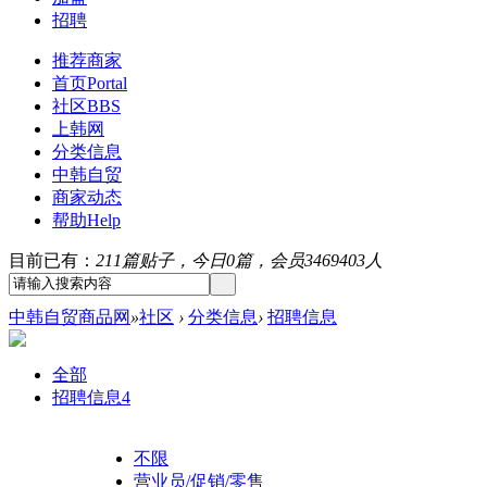
招聘
推荐商家
首页
Portal
社区
BBS
上韩网
分类信息
中韩自贸
商家动态
帮助
Help
目前已有：
211篇贴子，今日0篇，会员3469403人
中韩自贸商品网
»
社区
›
分类信息
›
招聘信息
全部
招聘信息
4
不限
营业员/促销/零售