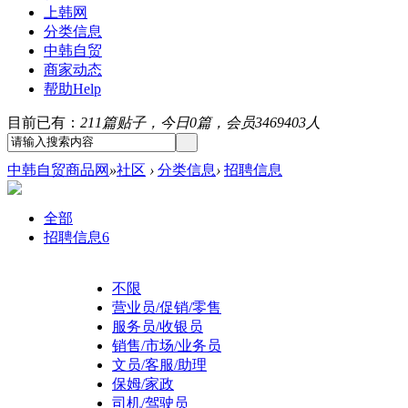
上韩网
分类信息
中韩自贸
商家动态
帮助
Help
目前已有：
211篇贴子，今日0篇，会员3469403人
中韩自贸商品网
»
社区
›
分类信息
›
招聘信息
全部
招聘信息
6
不限
营业员/促销/零售
服务员/收银员
销售/市场/业务员
文员/客服/助理
保姆/家政
司机/驾驶员