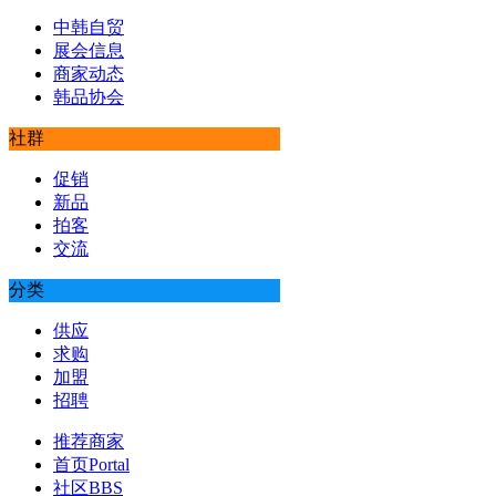
中韩自贸
展会信息
商家动态
韩品协会
社群
促销
新品
拍客
交流
分类
供应
求购
加盟
招聘
推荐商家
首页
Portal
社区
BBS