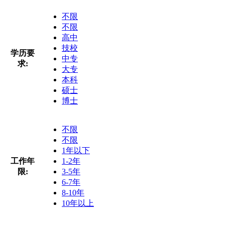
不限
不限
高中
技校
学历要
中专
求:
大专
本科
硕士
博士
不限
不限
1年以下
工作年
1-2年
限:
3-5年
6-7年
8-10年
10年以上