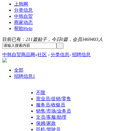
上韩网
分类信息
中韩自贸
商家动态
帮助
Help
目前已有：
211篇贴子，今日0篇，会员3469403人
中韩自贸商品网
»
社区
›
分类信息
›
招聘信息
全部
招聘信息
1
不限
营业员/促销/零售
服务员/收银员
销售/市场/业务员
文员/客服/助理
保姆/家政
司机/驾驶员