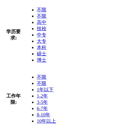
不限
不限
高中
技校
学历要
中专
求:
大专
本科
硕士
博士
不限
不限
1年以下
工作年
1-2年
限:
3-5年
6-7年
8-10年
10年以上