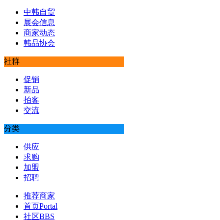
中韩自贸
展会信息
商家动态
韩品协会
社群
促销
新品
拍客
交流
分类
供应
求购
加盟
招聘
推荐商家
首页
Portal
社区
BBS