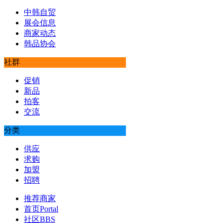
中韩自贸
展会信息
商家动态
韩品协会
社群
促销
新品
拍客
交流
分类
供应
求购
加盟
招聘
推荐商家
首页
Portal
社区
BBS