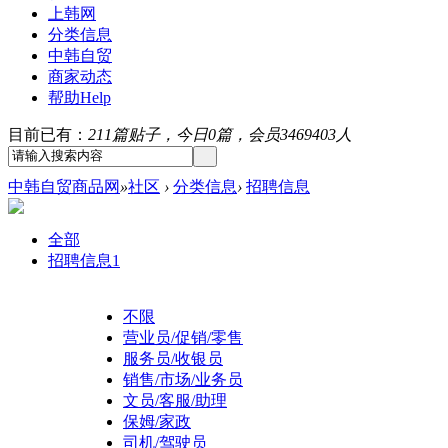
上韩网
分类信息
中韩自贸
商家动态
帮助
Help
目前已有：
211篇贴子，今日0篇，会员3469403人
中韩自贸商品网
»
社区
›
分类信息
›
招聘信息
全部
招聘信息
1
不限
营业员/促销/零售
服务员/收银员
销售/市场/业务员
文员/客服/助理
保姆/家政
司机/驾驶员