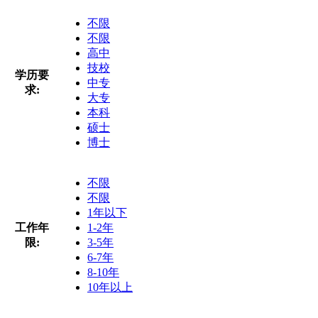
不限
不限
高中
技校
学历要
中专
求:
大专
本科
硕士
博士
不限
不限
1年以下
工作年
1-2年
限:
3-5年
6-7年
8-10年
10年以上