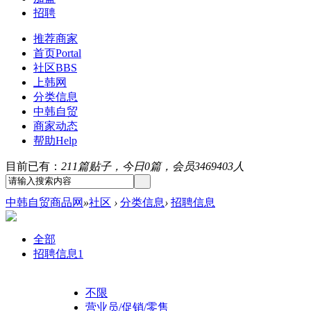
招聘
推荐商家
首页
Portal
社区
BBS
上韩网
分类信息
中韩自贸
商家动态
帮助
Help
目前已有：
211篇贴子，今日0篇，会员3469403人
中韩自贸商品网
»
社区
›
分类信息
›
招聘信息
全部
招聘信息
1
不限
营业员/促销/零售