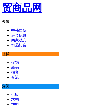
资讯
中韩自贸
展会信息
商家动态
韩品协会
社群
促销
新品
拍客
交流
分类
供应
求购
加盟