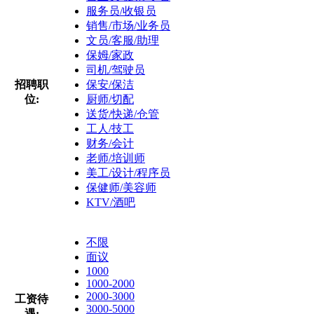
服务员/收银员
销售/市场/业务员
文员/客服/助理
保姆/家政
司机/驾驶员
招聘职
保安/保洁
位:
厨师/切配
送货/快递/仓管
工人/技工
财务/会计
老师/培训师
美工/设计/程序员
保健师/美容师
KTV/酒吧
不限
面议
1000
1000-2000
2000-3000
工资待
3000-5000
遇: