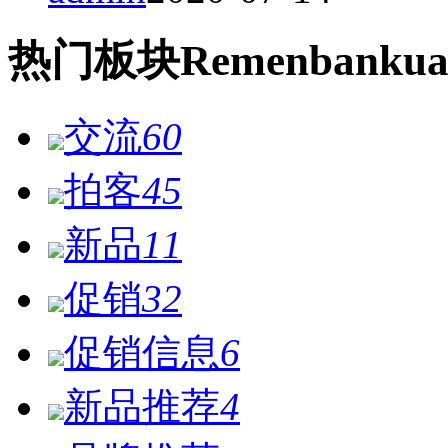
热门
板块
Remen
bankua
交流
60
拍客
45
新品
11
促销
32
促销信息
6
新品推荐
4