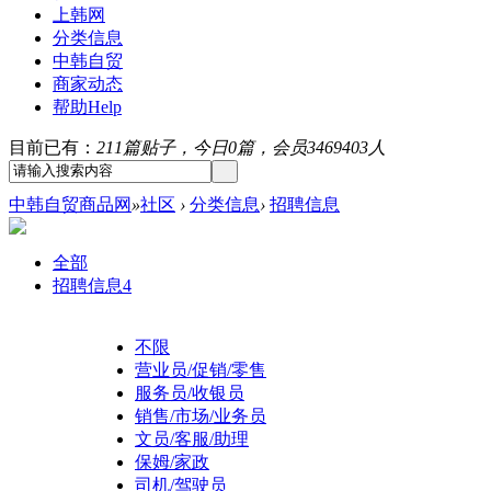
上韩网
分类信息
中韩自贸
商家动态
帮助
Help
目前已有：
211篇贴子，今日0篇，会员3469403人
中韩自贸商品网
»
社区
›
分类信息
›
招聘信息
全部
招聘信息
4
不限
营业员/促销/零售
服务员/收银员
销售/市场/业务员
文员/客服/助理
保姆/家政
司机/驾驶员