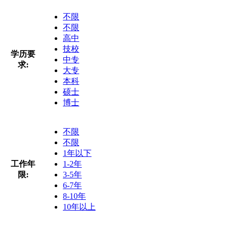
不限
不限
高中
技校
学历要
中专
求:
大专
本科
硕士
博士
不限
不限
1年以下
工作年
1-2年
限:
3-5年
6-7年
8-10年
10年以上