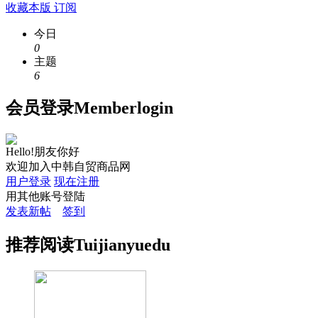
收藏本版
订阅
今日
0
主题
6
会员
登录
Member
login
Hello!朋友你好
欢迎加入中韩自贸商品网
用户登录
现在注册
用其他账号登陆
发表新帖
签到
推荐
阅读
Tuijian
yuedu