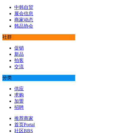
中韩自贸
展会信息
商家动态
韩品协会
社群
促销
新品
拍客
交流
分类
供应
求购
加盟
招聘
推荐商家
首页
Portal
社区
BBS