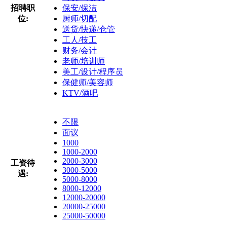
招聘职
保安/保洁
位:
厨师/切配
送货/快递/仓管
工人/技工
财务/会计
老师/培训师
美工/设计/程序员
保健师/美容师
KTV/酒吧
不限
面议
1000
1000-2000
2000-3000
工资待
3000-5000
遇:
5000-8000
8000-12000
12000-20000
20000-25000
25000-50000