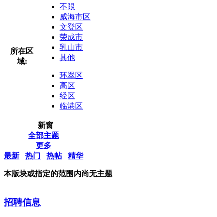
不限
威海市区
文登区
荣成市
乳山市
所在区
其他
域:
环翠区
高区
经区
临港区
新窗
全部主题
更多
最新
热门
热帖
精华
本版块或指定的范围内尚无主题
招聘信息