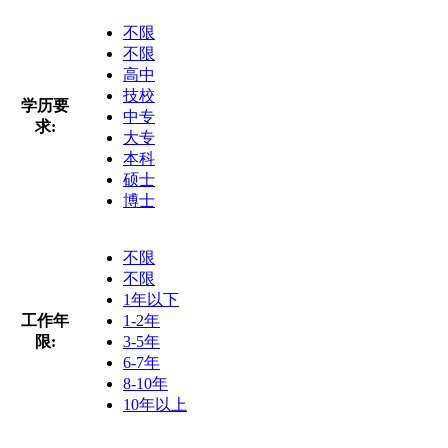
不限
不限
高中
技校
学历要
中专
求:
大专
本科
硕士
博士
不限
不限
1年以下
工作年
1-2年
限:
3-5年
6-7年
8-10年
10年以上