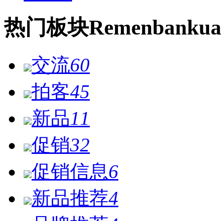
热门
板块
Remen
bankua
交流
60
拍客
45
新品
11
促销
32
促销信息
6
新品推荐
4