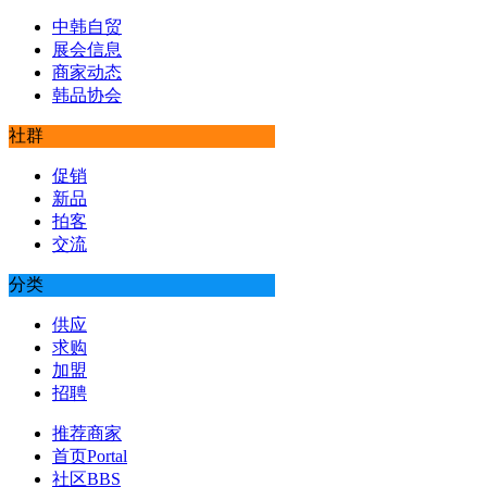
中韩自贸
展会信息
商家动态
韩品协会
社群
促销
新品
拍客
交流
分类
供应
求购
加盟
招聘
推荐商家
首页
Portal
社区
BBS