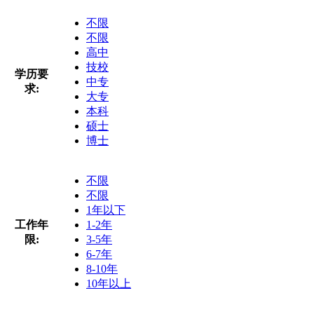
不限
不限
高中
技校
学历要
中专
求:
大专
本科
硕士
博士
不限
不限
1年以下
工作年
1-2年
限:
3-5年
6-7年
8-10年
10年以上