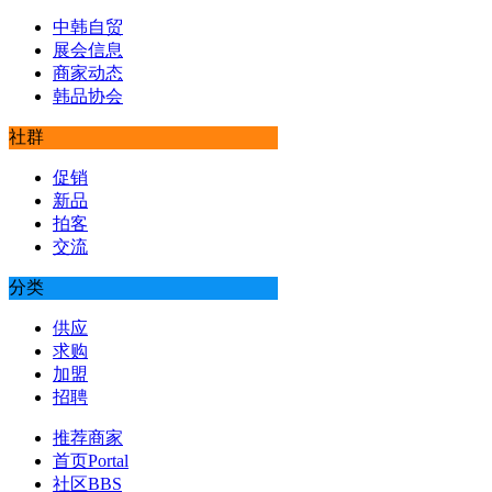
中韩自贸
展会信息
商家动态
韩品协会
社群
促销
新品
拍客
交流
分类
供应
求购
加盟
招聘
推荐商家
首页
Portal
社区
BBS