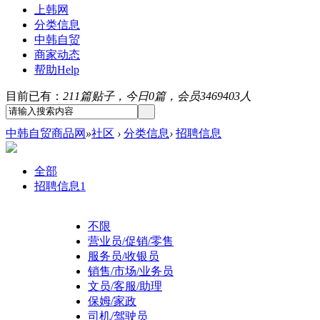
上韩网
分类信息
中韩自贸
商家动态
帮助
Help
目前已有：
211篇贴子，今日0篇，会员3469403人
中韩自贸商品网
»
社区
›
分类信息
›
招聘信息
全部
招聘信息
1
不限
营业员/促销/零售
服务员/收银员
销售/市场/业务员
文员/客服/助理
保姆/家政
司机/驾驶员