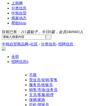
上韩网
分类信息
中韩自贸
商家动态
帮助
Help
目前已有：
211篇贴子，今日0篇，会员3469403人
中韩自贸商品网
»
社区
›
分类信息
›
招聘信息
全部
招聘信息
6
不限
营业员/促销/零售
服务员/收银员
销售/市场/业务员
文员/客服/助理
保姆/家政
司机/驾驶员