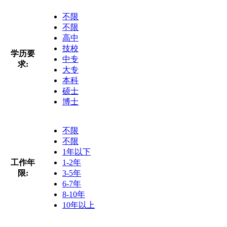
不限
不限
高中
技校
学历要
中专
求:
大专
本科
硕士
博士
不限
不限
1年以下
工作年
1-2年
限:
3-5年
6-7年
8-10年
10年以上