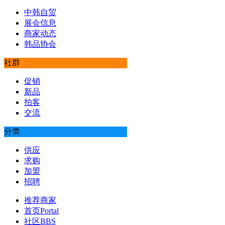
中韩自贸
展会信息
商家动态
韩品协会
社群
促销
新品
拍客
交流
分类
供应
求购
加盟
招聘
推荐商家
首页
Portal
社区
BBS