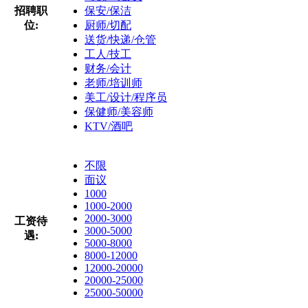
招聘职
保安/保洁
位:
厨师/切配
送货/快递/仓管
工人/技工
财务/会计
老师/培训师
美工/设计/程序员
保健师/美容师
KTV/酒吧
不限
面议
1000
1000-2000
2000-3000
工资待
3000-5000
遇:
5000-8000
8000-12000
12000-20000
20000-25000
25000-50000