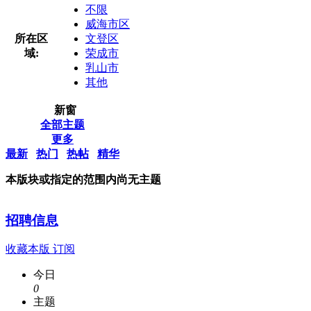
不限
威海市区
所在区
文登区
域:
荣成市
乳山市
其他
新窗
全部主题
更多
最新
热门
热帖
精华
本版块或指定的范围内尚无主题
招聘信息
收藏本版
订阅
今日
0
主题