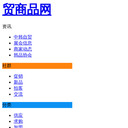
资讯
中韩自贸
展会信息
商家动态
韩品协会
社群
促销
新品
拍客
交流
分类
供应
求购
加盟