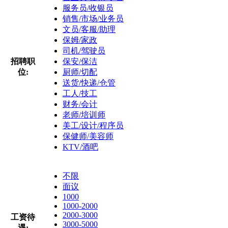
服务员/收银员
销售/市场/业务员
文员/客服/助理
保姆/家政
司机/驾驶员
招聘职
保安/保洁
位:
厨师/切配
送货/快递/仓管
工人/技工
财务/会计
老师/培训师
美工/设计/程序员
保健师/美容师
KTV/酒吧
不限
面议
1000
1000-2000
2000-3000
工资待
3000-5000
遇: