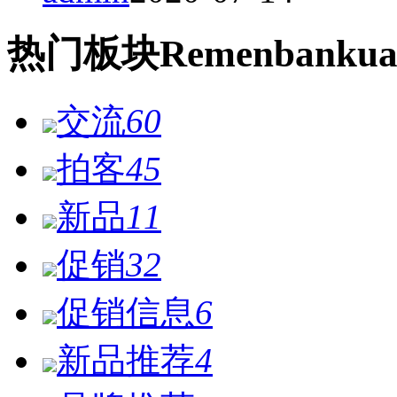
热门
板块
Remen
bankua
交流
60
拍客
45
新品
11
促销
32
促销信息
6
新品推荐
4