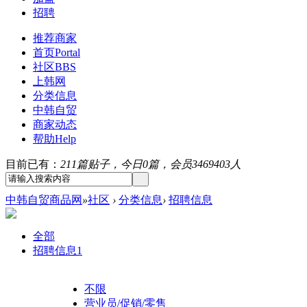
招聘
推荐商家
首页
Portal
社区
BBS
上韩网
分类信息
中韩自贸
商家动态
帮助
Help
目前已有：
211篇贴子，今日0篇，会员3469403人
中韩自贸商品网
»
社区
›
分类信息
›
招聘信息
全部
招聘信息
1
不限
营业员/促销/零售