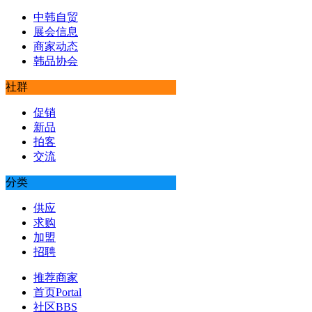
中韩自贸
展会信息
商家动态
韩品协会
社群
促销
新品
拍客
交流
分类
供应
求购
加盟
招聘
推荐商家
首页
Portal
社区
BBS