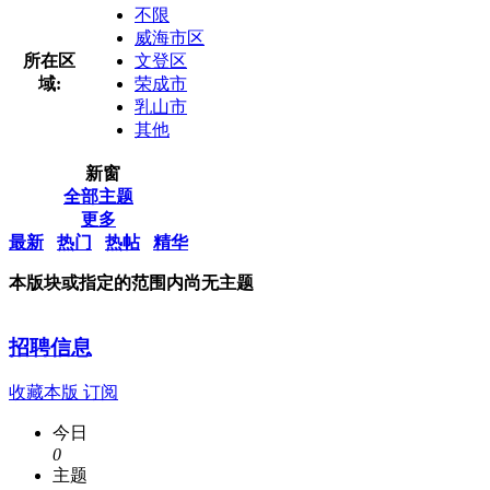
不限
威海市区
所在区
文登区
域:
荣成市
乳山市
其他
新窗
全部主题
更多
最新
热门
热帖
精华
本版块或指定的范围内尚无主题
招聘信息
收藏本版
订阅
今日
0
主题