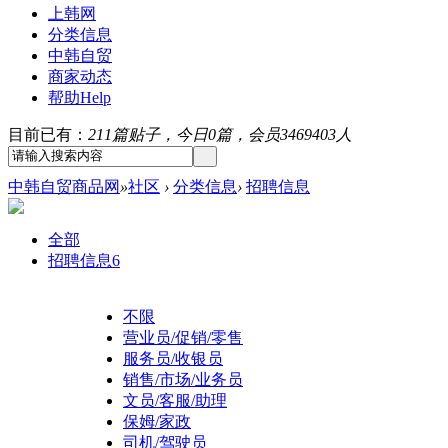
上韩网
分类信息
中韩自贸
商家动态
帮助
Help
目前已有：
211篇贴子，今日0篇，会员3469403人
中韩自贸商品网
»
社区
›
分类信息
›
招聘信息
全部
招聘信息
6
不限
营业员/促销/零售
服务员/收银员
销售/市场/业务员
文员/客服/助理
保姆/家政
司机/驾驶员