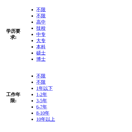
不限
不限
高中
技校
学历要
中专
求:
大专
本科
硕士
博士
不限
不限
1年以下
工作年
1-2年
限:
3-5年
6-7年
8-10年
10年以上