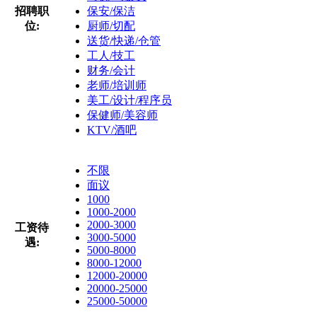
招聘职
保安/保洁
位:
厨师/切配
送货/快递/仓管
工人/技工
财务/会计
老师/培训师
美工/设计/程序员
保健师/美容师
KTV/酒吧
不限
面议
1000
1000-2000
2000-3000
工资待
3000-5000
遇:
5000-8000
8000-12000
12000-20000
20000-25000
25000-50000