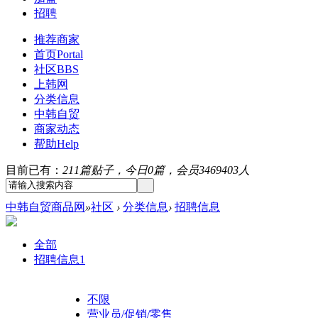
招聘
推荐商家
首页
Portal
社区
BBS
上韩网
分类信息
中韩自贸
商家动态
帮助
Help
目前已有：
211篇贴子，今日0篇，会员3469403人
中韩自贸商品网
»
社区
›
分类信息
›
招聘信息
全部
招聘信息
1
不限
营业员/促销/零售