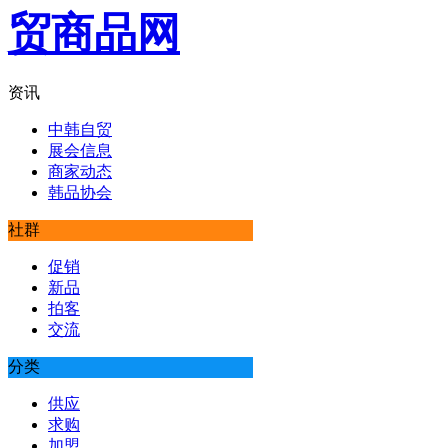
资讯
中韩自贸
展会信息
商家动态
韩品协会
社群
促销
新品
拍客
交流
分类
供应
求购
加盟