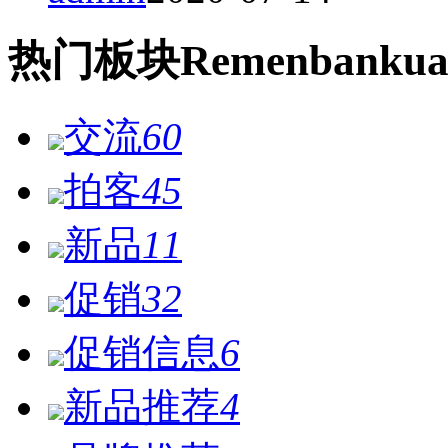
热门
板块
Remen
bankua
交流
60
拍客
45
新品
11
促销
32
促销信息
6
新品推荐
4