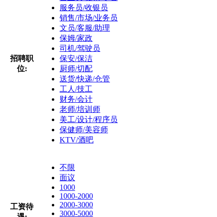
服务员/收银员
销售/市场/业务员
文员/客服/助理
保姆/家政
司机/驾驶员
招聘职
保安/保洁
位:
厨师/切配
送货/快递/仓管
工人/技工
财务/会计
老师/培训师
美工/设计/程序员
保健师/美容师
KTV/酒吧
不限
面议
1000
1000-2000
2000-3000
工资待
3000-5000
遇: