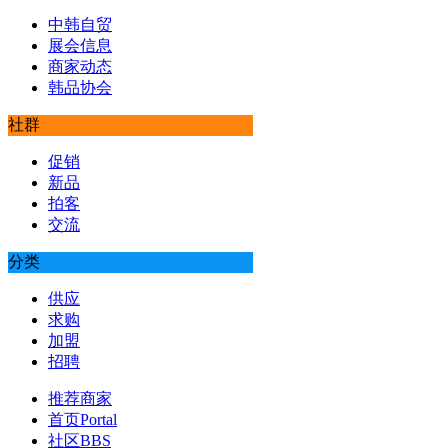
中韩自贸
展会信息
商家动态
韩品协会
社群
促销
新品
拍客
交流
分类
供应
求购
加盟
招聘
推荐商家
首页
Portal
社区
BBS