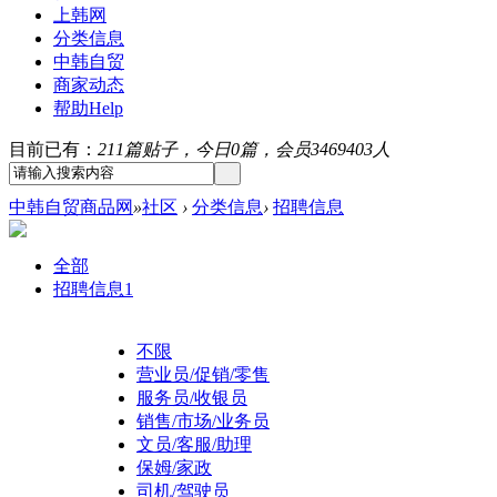
上韩网
分类信息
中韩自贸
商家动态
帮助
Help
目前已有：
211篇贴子，今日0篇，会员3469403人
中韩自贸商品网
»
社区
›
分类信息
›
招聘信息
全部
招聘信息
1
不限
营业员/促销/零售
服务员/收银员
销售/市场/业务员
文员/客服/助理
保姆/家政
司机/驾驶员