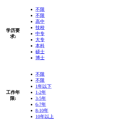
不限
不限
高中
技校
学历要
中专
求:
大专
本科
硕士
博士
不限
不限
1年以下
工作年
1-2年
限:
3-5年
6-7年
8-10年
10年以上