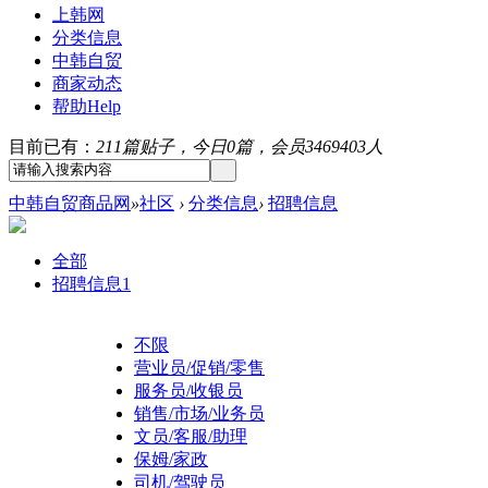
上韩网
分类信息
中韩自贸
商家动态
帮助
Help
目前已有：
211篇贴子，今日0篇，会员3469403人
中韩自贸商品网
»
社区
›
分类信息
›
招聘信息
全部
招聘信息
1
不限
营业员/促销/零售
服务员/收银员
销售/市场/业务员
文员/客服/助理
保姆/家政
司机/驾驶员