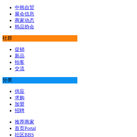
中韩自贸
展会信息
商家动态
韩品协会
社群
促销
新品
拍客
交流
分类
供应
求购
加盟
招聘
推荐商家
首页
Portal
社区
BBS