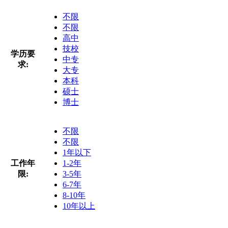
不限
不限
高中
技校
学历要
中专
求:
大专
本科
硕士
博士
不限
不限
1年以下
工作年
1-2年
限:
3-5年
6-7年
8-10年
10年以上