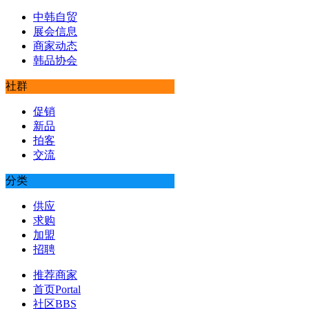
中韩自贸
展会信息
商家动态
韩品协会
社群
促销
新品
拍客
交流
分类
供应
求购
加盟
招聘
推荐商家
首页
Portal
社区
BBS