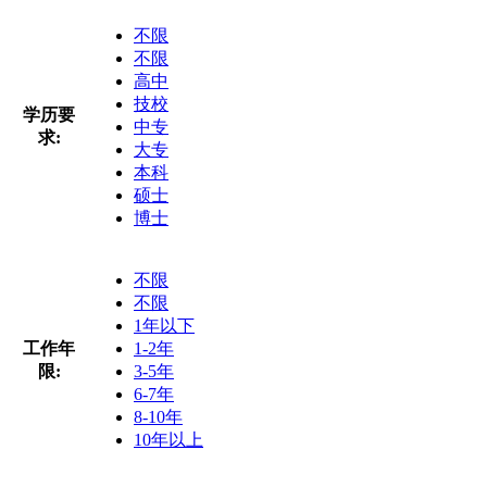
不限
不限
高中
技校
学历要
中专
求:
大专
本科
硕士
博士
不限
不限
1年以下
工作年
1-2年
限:
3-5年
6-7年
8-10年
10年以上