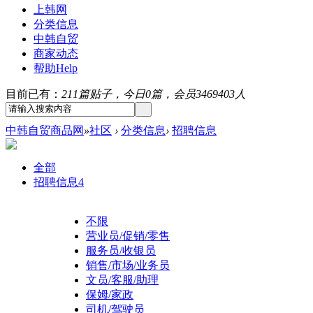
上韩网
分类信息
中韩自贸
商家动态
帮助
Help
目前已有：
211篇贴子，今日0篇，会员3469403人
中韩自贸商品网
»
社区
›
分类信息
›
招聘信息
全部
招聘信息
4
不限
营业员/促销/零售
服务员/收银员
销售/市场/业务员
文员/客服/助理
保姆/家政
司机/驾驶员