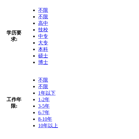
不限
不限
高中
技校
学历要
中专
求:
大专
本科
硕士
博士
不限
不限
1年以下
工作年
1-2年
限:
3-5年
6-7年
8-10年
10年以上