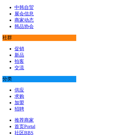
中韩自贸
展会信息
商家动态
韩品协会
社群
促销
新品
拍客
交流
分类
供应
求购
加盟
招聘
推荐商家
首页
Portal
社区
BBS