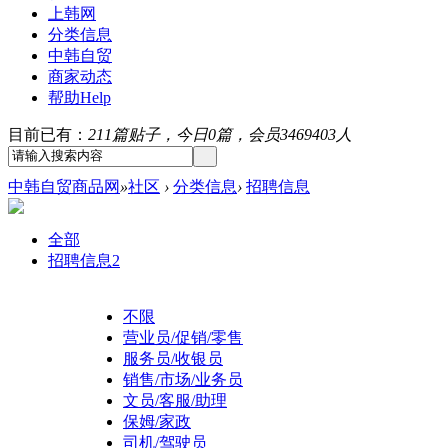
上韩网
分类信息
中韩自贸
商家动态
帮助
Help
目前已有：
211篇贴子，今日0篇，会员3469403人
中韩自贸商品网
»
社区
›
分类信息
›
招聘信息
全部
招聘信息
2
不限
营业员/促销/零售
服务员/收银员
销售/市场/业务员
文员/客服/助理
保姆/家政
司机/驾驶员