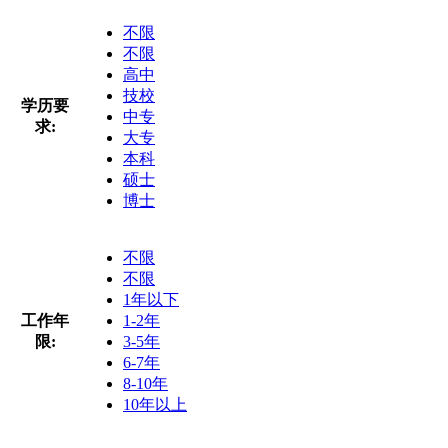
不限
不限
高中
技校
学历要
中专
求:
大专
本科
硕士
博士
不限
不限
1年以下
工作年
1-2年
限:
3-5年
6-7年
8-10年
10年以上