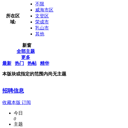
不限
威海市区
所在区
文登区
域:
荣成市
乳山市
其他
新窗
全部主题
更多
最新
热门
热帖
精华
本版块或指定的范围内尚无主题
招聘信息
收藏本版
订阅
今日
0
主题