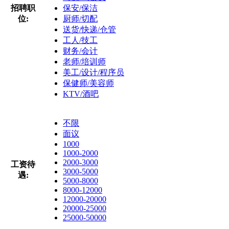
招聘职
保安/保洁
位:
厨师/切配
送货/快递/仓管
工人/技工
财务/会计
老师/培训师
美工/设计/程序员
保健师/美容师
KTV/酒吧
不限
面议
1000
1000-2000
2000-3000
工资待
3000-5000
遇:
5000-8000
8000-12000
12000-20000
20000-25000
25000-50000