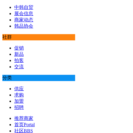
中韩自贸
展会信息
商家动态
韩品协会
社群
促销
新品
拍客
交流
分类
供应
求购
加盟
招聘
推荐商家
首页
Portal
社区
BBS