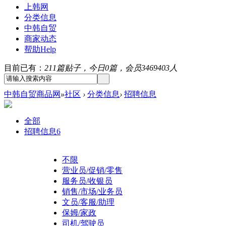
上韩网
分类信息
中韩自贸
商家动态
帮助
Help
目前已有：
211篇贴子，今日0篇，会员3469403人
中韩自贸商品网
»
社区
›
分类信息
›
招聘信息
全部
招聘信息
6
不限
营业员/促销/零售
服务员/收银员
销售/市场/业务员
文员/客服/助理
保姆/家政
司机/驾驶员