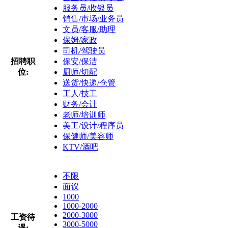
服务员/收银员
销售/市场/业务员
文员/客服/助理
保姆/家政
司机/驾驶员
招聘职
保安/保洁
位:
厨师/切配
送货/快递/仓管
工人/技工
财务/会计
老师/培训师
美工/设计/程序员
保健师/美容师
KTV/酒吧
不限
面议
1000
1000-2000
2000-3000
工资待
3000-5000
遇: