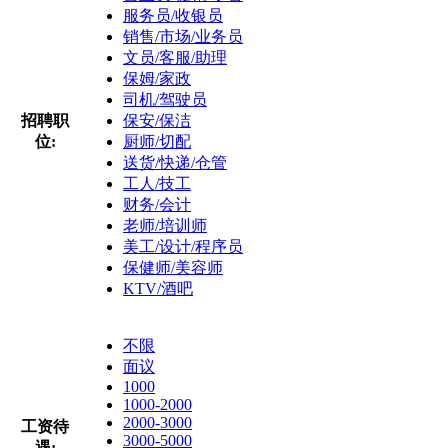
服务员/收银员
销售/市场/业务员
文员/客服/助理
保姆/家政
司机/驾驶员
招聘职
保安/保洁
位:
厨师/切配
送货/快递/仓管
工人/技工
财务/会计
老师/培训师
美工/设计/程序员
保健师/美容师
KTV/酒吧
不限
面议
1000
1000-2000
2000-3000
工资待
3000-5000
遇: