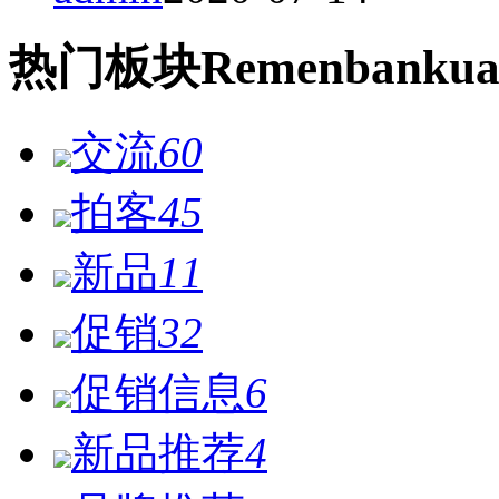
热门
板块
Remen
bankua
交流
60
拍客
45
新品
11
促销
32
促销信息
6
新品推荐
4