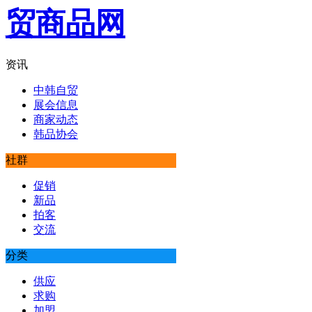
资讯
中韩自贸
展会信息
商家动态
韩品协会
社群
促销
新品
拍客
交流
分类
供应
求购
加盟