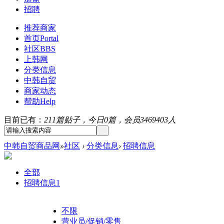
招聘
推荐商家
首页
Portal
社区
BBS
上韩网
分类信息
中韩自贸
商家动态
帮助
Help
目前已有：
211篇贴子，今日0篇，会员3469403人
中韩自贸商品网
»
社区
›
分类信息
›
招聘信息
全部
招聘信息
1
不限
营业员/促销/零售