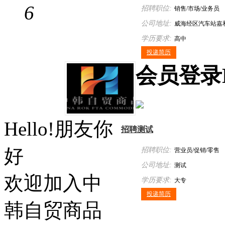
6
招聘职位:
销售/市场/业务员
公司地址:
威海经区汽车站嘉
学历要求:
楼710室
高中
投递简历
会员
登录
Hello!朋友你
招聘测试
好
招聘职位:
营业员/促销/零售
公司地址:
测试
欢迎加入中
学历要求:
大专
投递简历
韩自贸商品