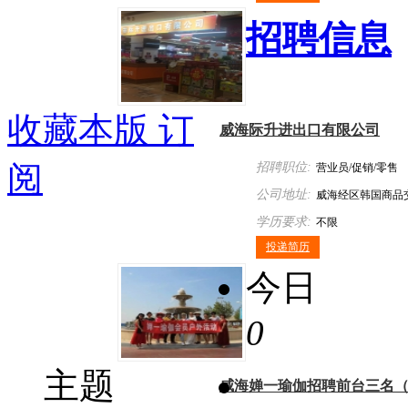
招聘信息
收藏本版
订
威海际升进出口有限公司
阅
招聘职位:
营业员/促销/零售
公司地址:
威海经区韩国商品
学历要求:
不限
投递简历
今日
0
主题
威海婵一瑜伽招聘前台三名