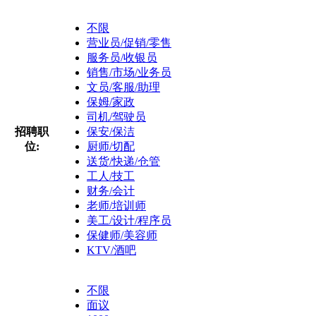
不限
营业员/促销/零售
服务员/收银员
销售/市场/业务员
文员/客服/助理
保姆/家政
司机/驾驶员
招聘职
保安/保洁
位:
厨师/切配
送货/快递/仓管
工人/技工
财务/会计
老师/培训师
美工/设计/程序员
保健师/美容师
KTV/酒吧
不限
面议