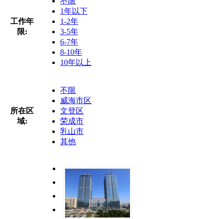
不限
1年以下
工作年
1-2年
限:
3-5年
6-7年
8-10年
10年以上
不限
威海市区
所在区
文登区
域:
荣成市
乳山市
其他