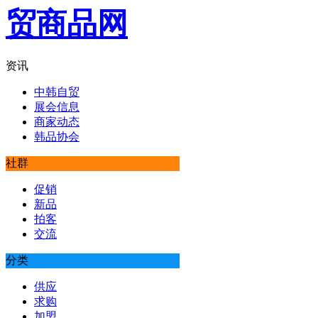
资讯
中韩自贸
展会信息
商家动态
韩品协会
社群
促销
新品
拍客
交流
分类
供应
求购
加盟