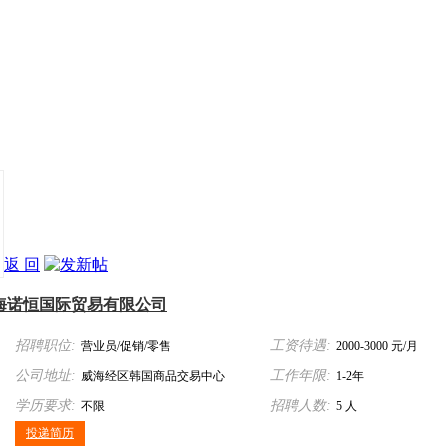
返 回
海诺恒国际贸易有限公司
招聘职位:
工资待遇:
营业员/促销/零售
2000-3000 元/月
公司地址:
工作年限:
威海经区韩国商品交易中心
1-2年
学历要求:
招聘人数:
不限
5 人
投递简历