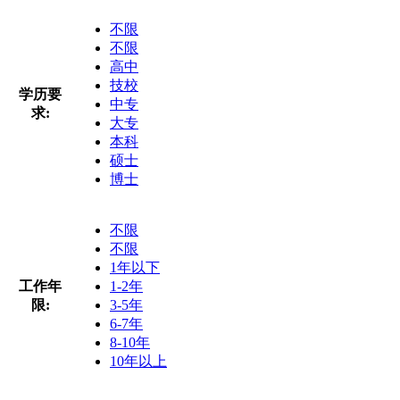
不限
不限
高中
技校
学历要
中专
求:
大专
本科
硕士
博士
不限
不限
1年以下
工作年
1-2年
限:
3-5年
6-7年
8-10年
10年以上