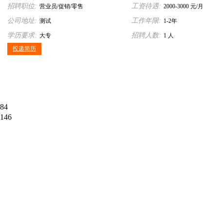
招聘职位:
工资待遇:
营业员/促销/零售
2000-3000 元/月
公司地址:
工作年限:
测试
1-2年
学历要求:
招聘人数:
大专
1 人
投递简历
84
146