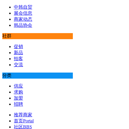
中韩自贸
展会信息
商家动态
韩品协会
社群
促销
新品
拍客
交流
分类
供应
求购
加盟
招聘
推荐商家
首页
Portal
社区
BBS