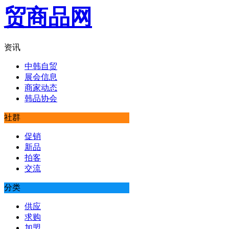
资讯
中韩自贸
展会信息
商家动态
韩品协会
社群
促销
新品
拍客
交流
分类
供应
求购
加盟