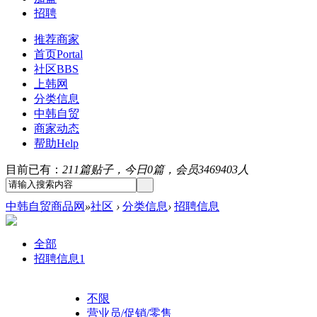
招聘
推荐商家
首页
Portal
社区
BBS
上韩网
分类信息
中韩自贸
商家动态
帮助
Help
目前已有：
211篇贴子，今日0篇，会员3469403人
中韩自贸商品网
»
社区
›
分类信息
›
招聘信息
全部
招聘信息
1
不限
营业员/促销/零售