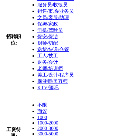
服务员/收银员
销售/市场/业务员
文员/客服/助理
保姆/家政
司机/驾驶员
招聘职
保安/保洁
位:
厨师/切配
送货/快递/仓管
工人/技工
财务/会计
老师/培训师
美工/设计/程序员
保健师/美容师
KTV/酒吧
不限
面议
1000
1000-2000
2000-3000
工资待
3000-5000
遇: