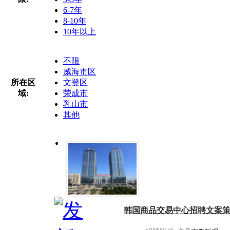
6-7年
8-10年
10年以上
不限
威海市区
所在区
文登区
域:
荣成市
乳山市
其他
韩国商品交易中心招聘文案