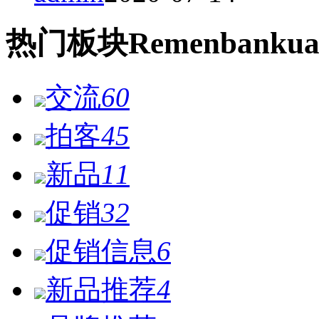
热门
板块
Remen
bankua
交流
60
拍客
45
新品
11
促销
32
促销信息
6
新品推荐
4