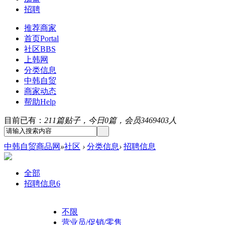
招聘
推荐商家
首页
Portal
社区
BBS
上韩网
分类信息
中韩自贸
商家动态
帮助
Help
目前已有：
211篇贴子，今日0篇，会员3469403人
中韩自贸商品网
»
社区
›
分类信息
›
招聘信息
全部
招聘信息
6
不限
营业员/促销/零售