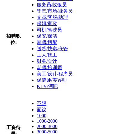
服务员/收银员
销售/市场/业务员
文员/客服/助理
保姆/家政
司机/驾驶员
招聘职
保安/保洁
位:
厨师/切配
送货/快递/仓管
工人/技工
财务/会计
老师/培训师
美工/设计/程序员
保健师/美容师
KTV/酒吧
不限
面议
1000
1000-2000
2000-3000
工资待
3000-5000
遇: