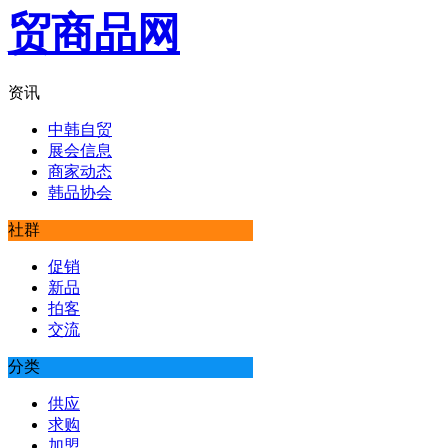
资讯
中韩自贸
展会信息
商家动态
韩品协会
社群
促销
新品
拍客
交流
分类
供应
求购
加盟