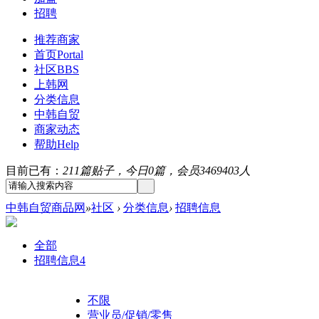
招聘
推荐商家
首页
Portal
社区
BBS
上韩网
分类信息
中韩自贸
商家动态
帮助
Help
目前已有：
211篇贴子，今日0篇，会员3469403人
中韩自贸商品网
»
社区
›
分类信息
›
招聘信息
全部
招聘信息
4
不限
营业员/促销/零售