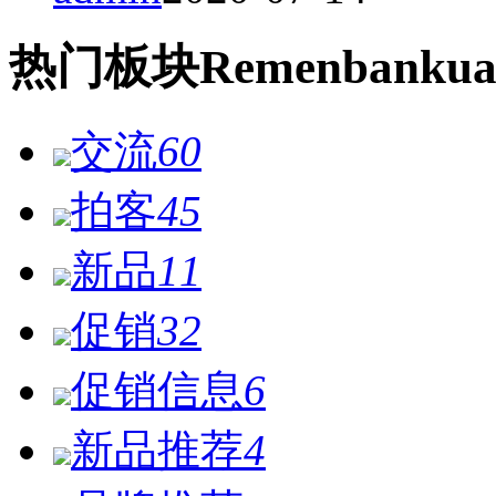
热门
板块
Remen
bankua
交流
60
拍客
45
新品
11
促销
32
促销信息
6
新品推荐
4