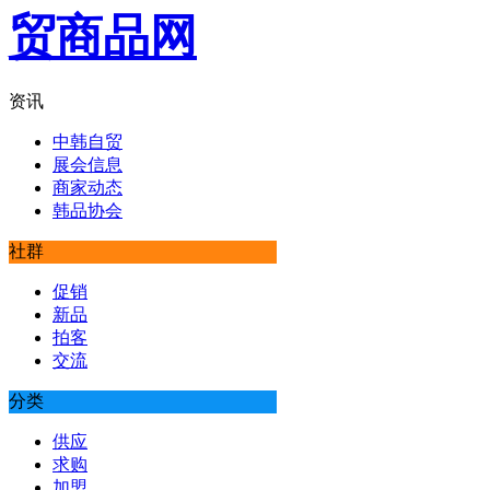
资讯
中韩自贸
展会信息
商家动态
韩品协会
社群
促销
新品
拍客
交流
分类
供应
求购
加盟