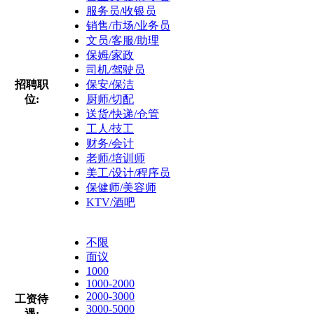
服务员/收银员
销售/市场/业务员
文员/客服/助理
保姆/家政
司机/驾驶员
招聘职
保安/保洁
位:
厨师/切配
送货/快递/仓管
工人/技工
财务/会计
老师/培训师
美工/设计/程序员
保健师/美容师
KTV/酒吧
不限
面议
1000
1000-2000
2000-3000
工资待
3000-5000
遇: