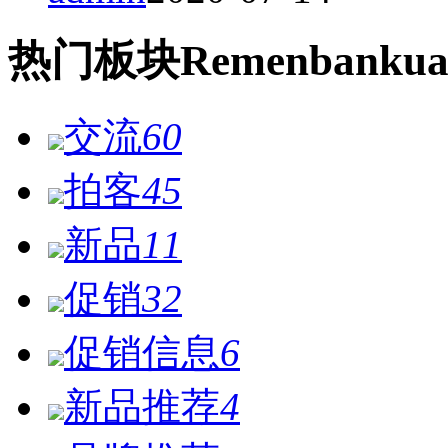
热门
板块
Remen
bankua
交流
60
拍客
45
新品
11
促销
32
促销信息
6
新品推荐
4