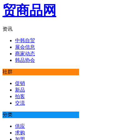
资讯
中韩自贸
展会信息
商家动态
韩品协会
社群
促销
新品
拍客
交流
分类
供应
求购
加盟