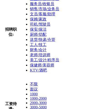
服务员/收银员
销售/市场/业务员
文员/客服/助理
保姆/家政
司机/驾驶员
招聘职
保安/保洁
位:
厨师/切配
送货/快递/仓管
工人/技工
财务/会计
老师/培训师
美工/设计/程序员
保健师/美容师
KTV/酒吧
不限
面议
1000
1000-2000
2000-3000
工资待
3000-5000
遇: