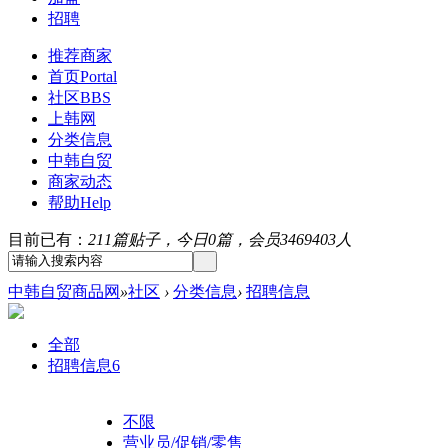
招聘
推荐商家
首页
Portal
社区
BBS
上韩网
分类信息
中韩自贸
商家动态
帮助
Help
目前已有：
211篇贴子，今日0篇，会员3469403人
中韩自贸商品网
»
社区
›
分类信息
›
招聘信息
全部
招聘信息
6
不限
营业员/促销/零售