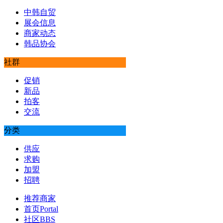
中韩自贸
展会信息
商家动态
韩品协会
社群
促销
新品
拍客
交流
分类
供应
求购
加盟
招聘
推荐商家
首页
Portal
社区
BBS