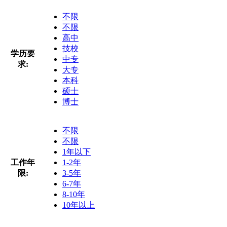
不限
不限
高中
技校
学历要
中专
求:
大专
本科
硕士
博士
不限
不限
1年以下
工作年
1-2年
限:
3-5年
6-7年
8-10年
10年以上