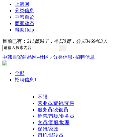
上韩网
分类信息
中韩自贸
商家动态
帮助
Help
目前已有：
211篇贴子，今日0篇，会员3469403人
中韩自贸商品网
»
社区
›
分类信息
›
招聘信息
全部
招聘信息
1
不限
营业员/促销/零售
服务员/收银员
销售/市场/业务员
文员/客服/助理
保姆/家政
司机/驾驶员