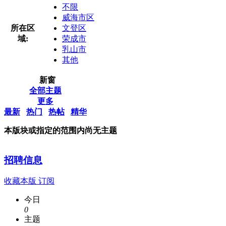
不限
威海市区
所在区
文登区
域:
荣成市
乳山市
其他
新窗
全部主题
更多
最新
热门
热帖
精华
本版块或指定的范围内尚无主题
招聘信息
收藏本版
订阅
今日
0
主题