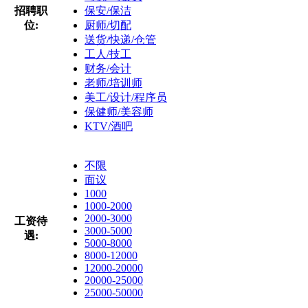
招聘职
保安/保洁
位:
厨师/切配
送货/快递/仓管
工人/技工
财务/会计
老师/培训师
美工/设计/程序员
保健师/美容师
KTV/酒吧
不限
面议
1000
1000-2000
2000-3000
工资待
3000-5000
遇:
5000-8000
8000-12000
12000-20000
20000-25000
25000-50000