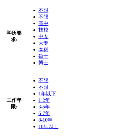
不限
不限
高中
技校
学历要
中专
求:
大专
本科
硕士
博士
不限
不限
1年以下
工作年
1-2年
限:
3-5年
6-7年
8-10年
10年以上