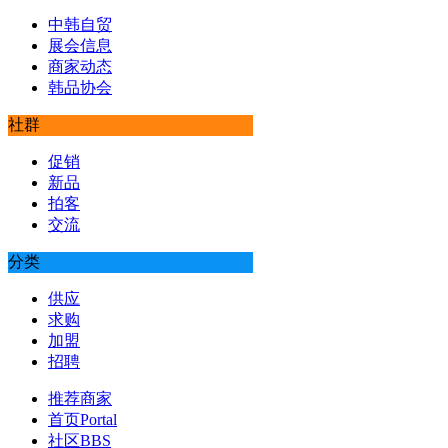
中韩自贸
展会信息
商家动态
韩品协会
社群
促销
新品
拍客
交流
分类
供应
求购
加盟
招聘
推荐商家
首页
Portal
社区
BBS