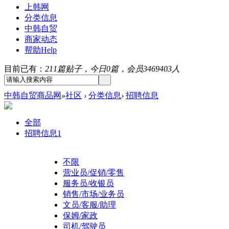
上韩网
分类信息
中韩自贸
商家动态
帮助
Help
目前已有：
211篇贴子，今日0篇，会员3469403人
中韩自贸商品网
»
社区
›
分类信息
›
招聘信息
全部
招聘信息
1
不限
营业员/促销/零售
服务员/收银员
销售/市场/业务员
文员/客服/助理
保姆/家政
司机/驾驶员