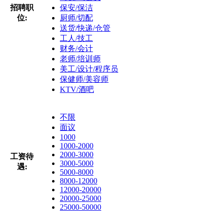
招聘职
保安/保洁
位:
厨师/切配
送货/快递/仓管
工人/技工
财务/会计
老师/培训师
美工/设计/程序员
保健师/美容师
KTV/酒吧
不限
面议
1000
1000-2000
2000-3000
工资待
3000-5000
遇:
5000-8000
8000-12000
12000-20000
20000-25000
25000-50000