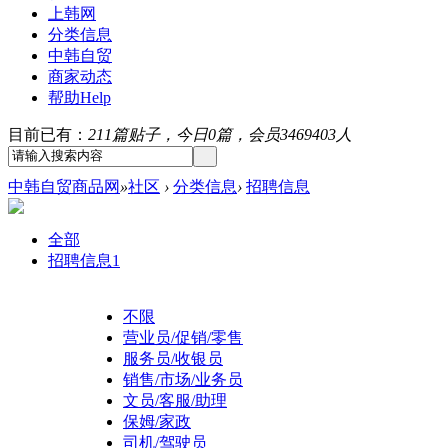
上韩网
分类信息
中韩自贸
商家动态
帮助
Help
目前已有：
211篇贴子，今日0篇，会员3469403人
中韩自贸商品网
»
社区
›
分类信息
›
招聘信息
全部
招聘信息
1
不限
营业员/促销/零售
服务员/收银员
销售/市场/业务员
文员/客服/助理
保姆/家政
司机/驾驶员