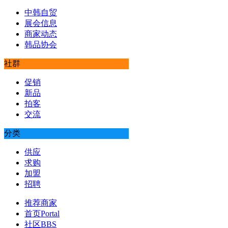
中韩自贸
展会信息
商家动态
韩品协会
社群
促销
新品
拍客
交流
分类
供应
求购
加盟
招聘
推荐商家
首页
Portal
社区
BBS