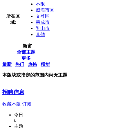
不限
威海市区
所在区
文登区
域:
荣成市
乳山市
其他
新窗
全部主题
更多
最新
热门
热帖
精华
本版块或指定的范围内尚无主题
招聘信息
收藏本版
订阅
今日
0
主题