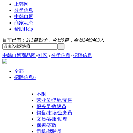
上韩网
分类信息
中韩自贸
商家动态
帮助
Help
目前已有：
211篇贴子，今日0篇，会员3469403人
中韩自贸商品网
»
社区
›
分类信息
›
招聘信息
全部
招聘信息
6
不限
营业员/促销/零售
服务员/收银员
销售/市场/业务员
文员/客服/助理
保姆/家政
司机/驾驶员