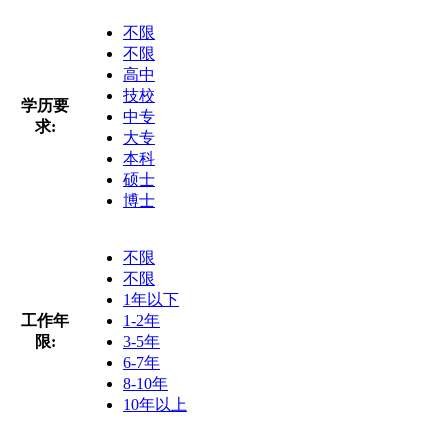
不限
不限
高中
技校
学历要
中专
求:
大专
本科
硕士
博士
不限
不限
1年以下
工作年
1-2年
限:
3-5年
6-7年
8-10年
10年以上