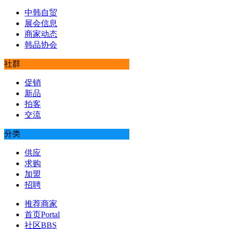
中韩自贸
展会信息
商家动态
韩品协会
社群
促销
新品
拍客
交流
分类
供应
求购
加盟
招聘
推荐商家
首页
Portal
社区
BBS