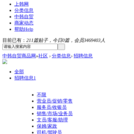
上韩网
分类信息
中韩自贸
商家动态
帮助
Help
目前已有：
211篇贴子，今日0篇，会员3469403人
中韩自贸商品网
»
社区
›
分类信息
›
招聘信息
全部
招聘信息
1
不限
营业员/促销/零售
服务员/收银员
销售/市场/业务员
文员/客服/助理
保姆/家政
司机/驾驶员