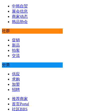
中韩自贸
展会信息
商家动态
韩品协会
社群
促销
新品
拍客
交流
分类
供应
求购
加盟
招聘
推荐商家
首页
Portal
社区
BBS