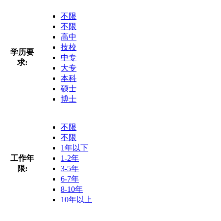
不限
不限
高中
技校
学历要
中专
求:
大专
本科
硕士
博士
不限
不限
1年以下
工作年
1-2年
限:
3-5年
6-7年
8-10年
10年以上