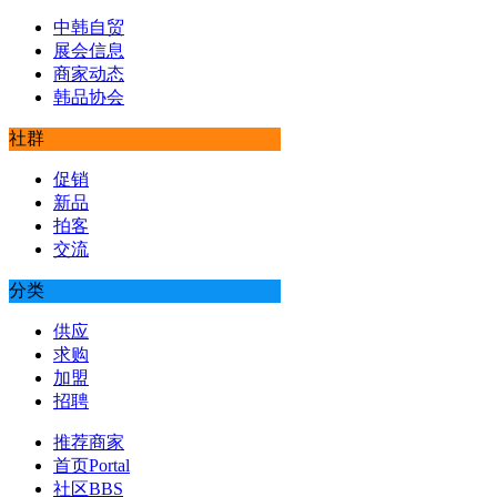
中韩自贸
展会信息
商家动态
韩品协会
社群
促销
新品
拍客
交流
分类
供应
求购
加盟
招聘
推荐商家
首页
Portal
社区
BBS