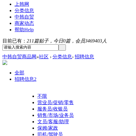
上韩网
分类信息
中韩自贸
商家动态
帮助
Help
目前已有：
211篇贴子，今日0篇，会员3469403人
中韩自贸商品网
»
社区
›
分类信息
›
招聘信息
全部
招聘信息
2
不限
营业员/促销/零售
服务员/收银员
销售/市场/业务员
文员/客服/助理
保姆/家政
司机/驾驶员