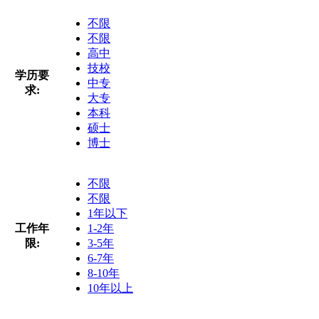
不限
不限
高中
技校
学历要
中专
求:
大专
本科
硕士
博士
不限
不限
1年以下
工作年
1-2年
限:
3-5年
6-7年
8-10年
10年以上