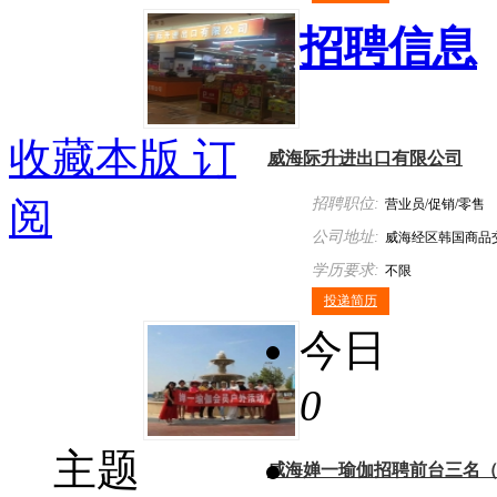
招聘信息
收藏本版
订
威海际升进出口有限公司
阅
招聘职位:
营业员/促销/零售
公司地址:
威海经区韩国商品
学历要求:
不限
投递简历
今日
0
主题
威海婵一瑜伽招聘前台三名