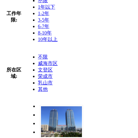
不限
1年以下
工作年
1-2年
限:
3-5年
6-7年
8-10年
10年以上
不限
威海市区
所在区
文登区
域:
荣成市
乳山市
其他