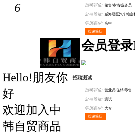
6
招聘职位:
销售/市场/业务员
公司地址:
威海经区汽车站嘉
学历要求:
楼710室
高中
投递简历
会员
登录
Hello!朋友你
招聘测试
好
招聘职位:
营业员/促销/零售
公司地址:
测试
欢迎加入中
学历要求:
大专
投递简历
韩自贸商品