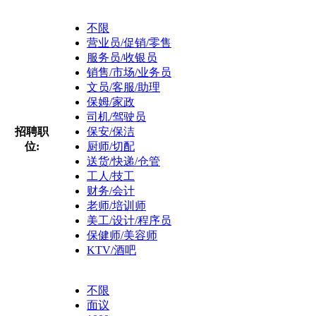
不限
营业员/促销/零售
服务员/收银员
销售/市场/业务员
文员/客服/助理
保姆/家政
司机/驾驶员
招聘职
保安/保洁
位:
厨师/切配
送货/快递/仓管
工人/技工
财务/会计
老师/培训师
美工/设计/程序员
保健师/美容师
KTV/酒吧
不限
面议