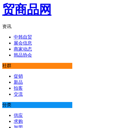
资讯
中韩自贸
展会信息
商家动态
韩品协会
社群
促销
新品
拍客
交流
分类
供应
求购
加盟