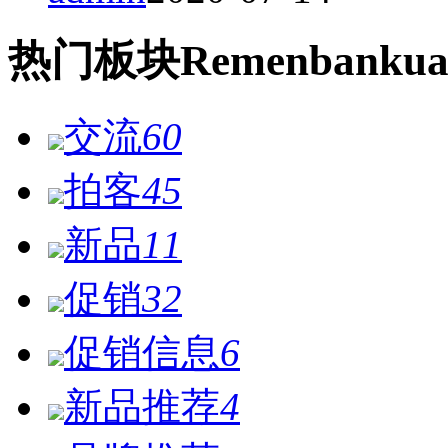
热门
板块
Remen
bankua
交流
60
拍客
45
新品
11
促销
32
促销信息
6
新品推荐
4