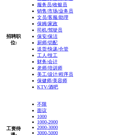
服务员/收银员
销售/市场/业务员
文员/客服/助理
保姆/家政
司机/驾驶员
招聘职
保安/保洁
位:
厨师/切配
送货/快递/仓管
工人/技工
财务/会计
老师/培训师
美工/设计/程序员
保健师/美容师
KTV/酒吧
不限
面议
1000
1000-2000
2000-3000
工资待
3000-5000
遇: