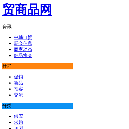
资讯
中韩自贸
展会信息
商家动态
韩品协会
社群
促销
新品
拍客
交流
分类
供应
求购
加盟