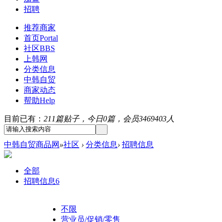
招聘
推荐商家
首页
Portal
社区
BBS
上韩网
分类信息
中韩自贸
商家动态
帮助
Help
目前已有：
211篇贴子，今日0篇，会员3469403人
中韩自贸商品网
»
社区
›
分类信息
›
招聘信息
全部
招聘信息
6
不限
营业员/促销/零售