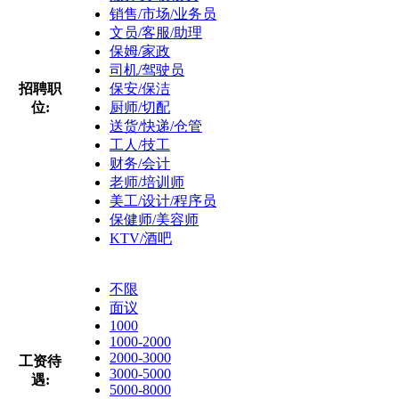
销售/市场/业务员
文员/客服/助理
保姆/家政
司机/驾驶员
招聘职
保安/保洁
位:
厨师/切配
送货/快递/仓管
工人/技工
财务/会计
老师/培训师
美工/设计/程序员
保健师/美容师
KTV/酒吧
不限
面议
1000
1000-2000
2000-3000
工资待
3000-5000
遇:
5000-8000