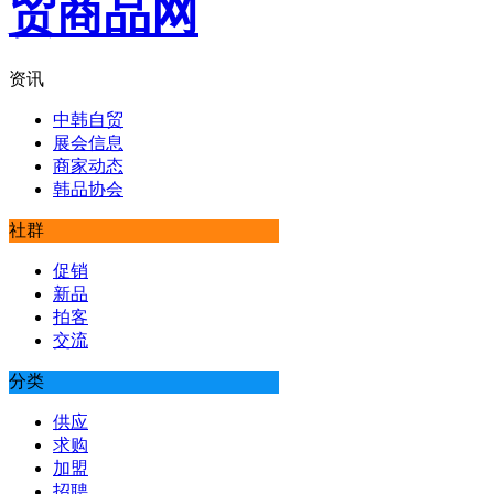
资讯
中韩自贸
展会信息
商家动态
韩品协会
社群
促销
新品
拍客
交流
分类
供应
求购
加盟
招聘