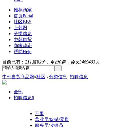
推荐商家
首页
Portal
社区
BBS
上韩网
分类信息
中韩自贸
商家动态
帮助
Help
目前已有：
211篇贴子，今日0篇，会员3469403人
中韩自贸商品网
»
社区
›
分类信息
›
招聘信息
全部
招聘信息
6
不限
营业员/促销/零售
服务员/收银员