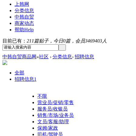
上韩网
分类信息
中韩自贸
商家动态
帮助
Help
目前已有：
211篇贴子，今日0篇，会员3469403人
中韩自贸商品网
»
社区
›
分类信息
›
招聘信息
全部
招聘信息
1
不限
营业员/促销/零售
服务员/收银员
销售/市场/业务员
文员/客服/助理
保姆/家政
司机/驾驶员