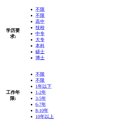
不限
不限
高中
技校
学历要
中专
求:
大专
本科
硕士
博士
不限
不限
1年以下
工作年
1-2年
限:
3-5年
6-7年
8-10年
10年以上