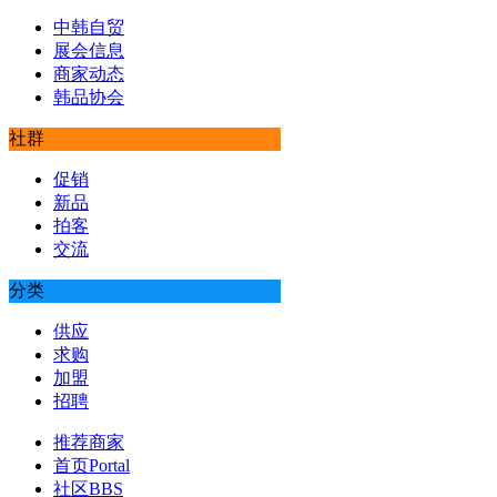
中韩自贸
展会信息
商家动态
韩品协会
社群
促销
新品
拍客
交流
分类
供应
求购
加盟
招聘
推荐商家
首页
Portal
社区
BBS