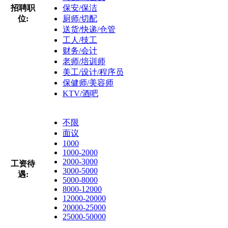
招聘职
保安/保洁
位:
厨师/切配
送货/快递/仓管
工人/技工
财务/会计
老师/培训师
美工/设计/程序员
保健师/美容师
KTV/酒吧
不限
面议
1000
1000-2000
2000-3000
工资待
3000-5000
遇:
5000-8000
8000-12000
12000-20000
20000-25000
25000-50000