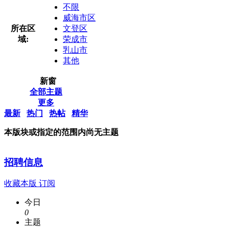
不限
威海市区
所在区
文登区
域:
荣成市
乳山市
其他
新窗
全部主题
更多
最新
热门
热帖
精华
本版块或指定的范围内尚无主题
招聘信息
收藏本版
订阅
今日
0
主题