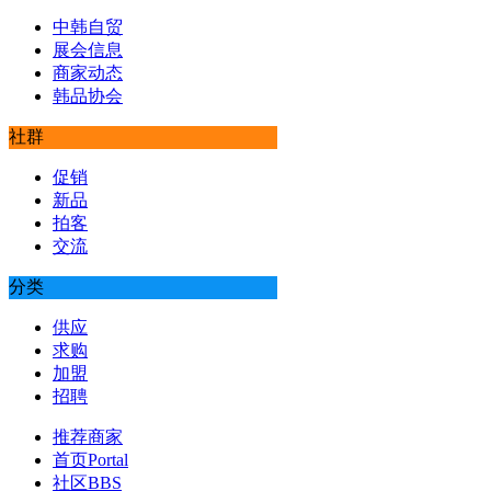
中韩自贸
展会信息
商家动态
韩品协会
社群
促销
新品
拍客
交流
分类
供应
求购
加盟
招聘
推荐商家
首页
Portal
社区
BBS