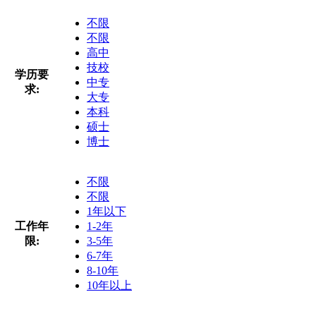
不限
不限
高中
技校
学历要
中专
求:
大专
本科
硕士
博士
不限
不限
1年以下
工作年
1-2年
限:
3-5年
6-7年
8-10年
10年以上