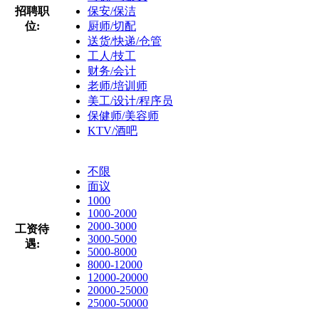
招聘职
保安/保洁
位:
厨师/切配
送货/快递/仓管
工人/技工
财务/会计
老师/培训师
美工/设计/程序员
保健师/美容师
KTV/酒吧
不限
面议
1000
1000-2000
2000-3000
工资待
3000-5000
遇:
5000-8000
8000-12000
12000-20000
20000-25000
25000-50000