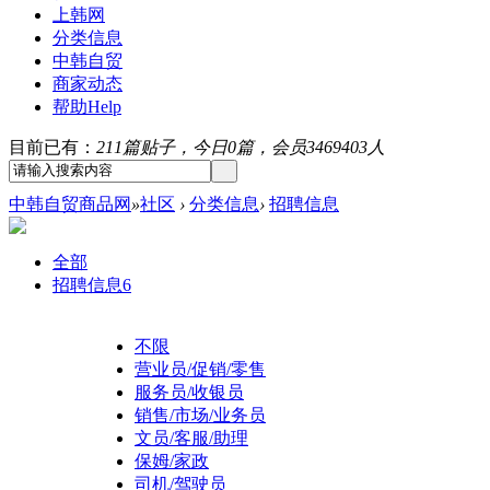
上韩网
分类信息
中韩自贸
商家动态
帮助
Help
目前已有：
211篇贴子，今日0篇，会员3469403人
中韩自贸商品网
»
社区
›
分类信息
›
招聘信息
全部
招聘信息
6
不限
营业员/促销/零售
服务员/收银员
销售/市场/业务员
文员/客服/助理
保姆/家政
司机/驾驶员