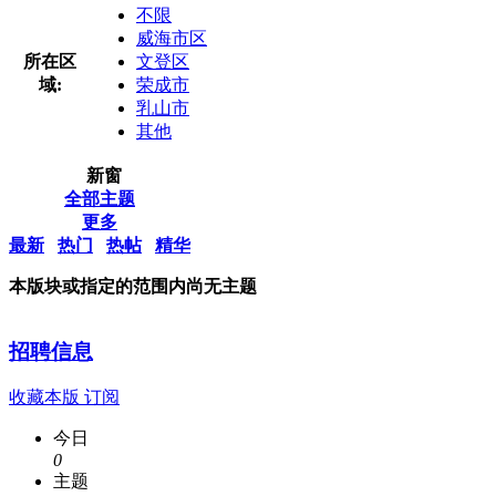
不限
威海市区
所在区
文登区
域:
荣成市
乳山市
其他
新窗
全部主题
更多
最新
热门
热帖
精华
本版块或指定的范围内尚无主题
招聘信息
收藏本版
订阅
今日
0
主题