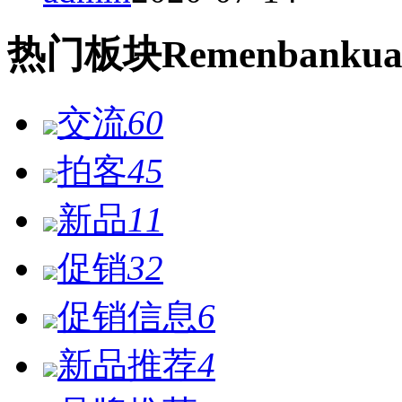
热门
板块
Remen
bankua
交流
60
拍客
45
新品
11
促销
32
促销信息
6
新品推荐
4