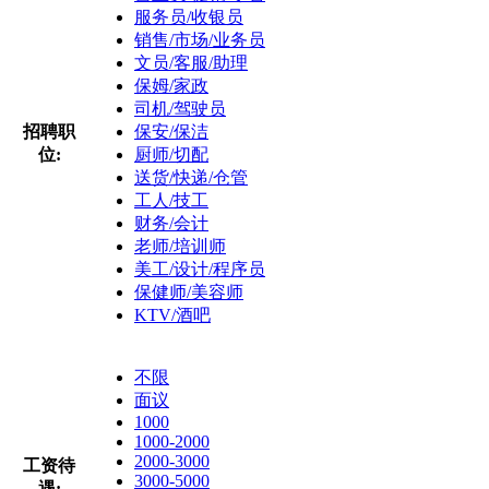
服务员/收银员
销售/市场/业务员
文员/客服/助理
保姆/家政
司机/驾驶员
招聘职
保安/保洁
位:
厨师/切配
送货/快递/仓管
工人/技工
财务/会计
老师/培训师
美工/设计/程序员
保健师/美容师
KTV/酒吧
不限
面议
1000
1000-2000
2000-3000
工资待
3000-5000
遇: