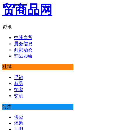
资讯
中韩自贸
展会信息
商家动态
韩品协会
社群
促销
新品
拍客
交流
分类
供应
求购
加盟