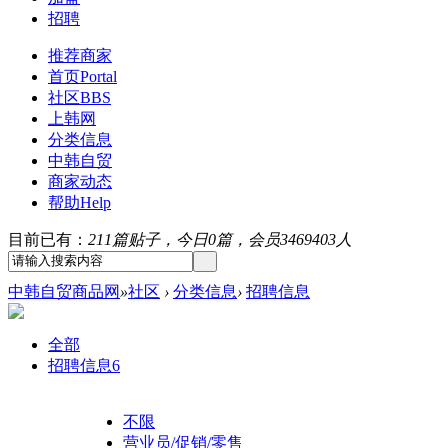
招聘
推荐商家
首页
Portal
社区
BBS
上韩网
分类信息
中韩自贸
商家动态
帮助
Help
目前已有：
211篇贴子，今日0篇，会员3469403人
中韩自贸商品网
»
社区
›
分类信息
›
招聘信息
全部
招聘信息
6
不限
营业员/促销/零售