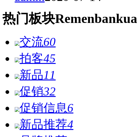
热门
板块
Remen
bankua
交流
60
拍客
45
新品
11
促销
32
促销信息
6
新品推荐
4