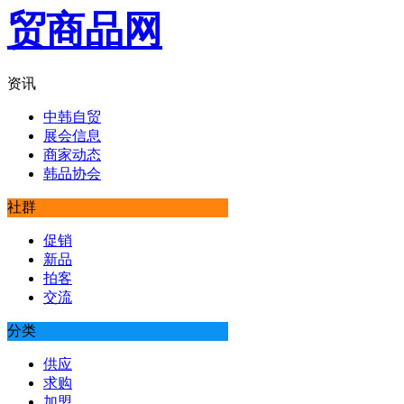
资讯
中韩自贸
展会信息
商家动态
韩品协会
社群
促销
新品
拍客
交流
分类
供应
求购
加盟