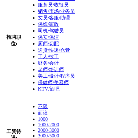
服务员/收银员
销售/市场/业务员
文员/客服/助理
保姆/家政
司机/驾驶员
招聘职
保安/保洁
位:
厨师/切配
送货/快递/仓管
工人/技工
财务/会计
老师/培训师
美工/设计/程序员
保健师/美容师
KTV/酒吧
不限
面议
1000
1000-2000
2000-3000
工资待
3000-5000
遇: