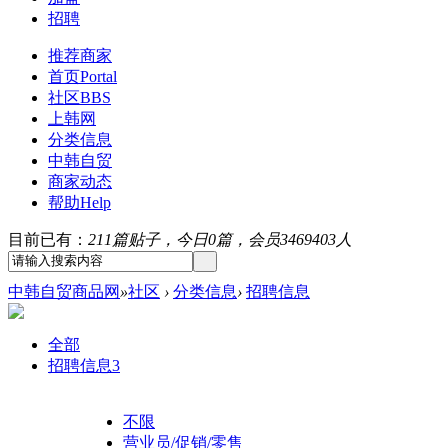
招聘
推荐商家
首页
Portal
社区
BBS
上韩网
分类信息
中韩自贸
商家动态
帮助
Help
目前已有：
211篇贴子，今日0篇，会员3469403人
中韩自贸商品网
»
社区
›
分类信息
›
招聘信息
全部
招聘信息
3
不限
营业员/促销/零售