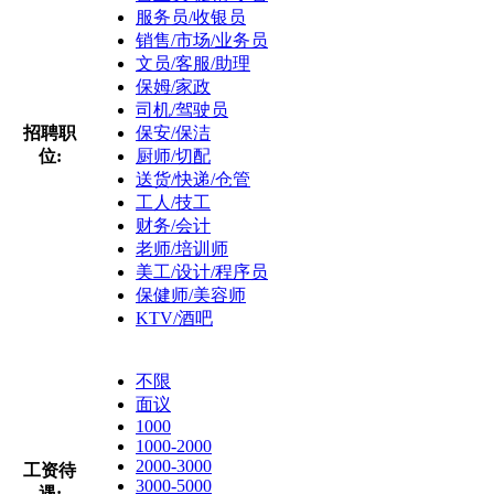
服务员/收银员
销售/市场/业务员
文员/客服/助理
保姆/家政
司机/驾驶员
招聘职
保安/保洁
位:
厨师/切配
送货/快递/仓管
工人/技工
财务/会计
老师/培训师
美工/设计/程序员
保健师/美容师
KTV/酒吧
不限
面议
1000
1000-2000
2000-3000
工资待
3000-5000
遇: