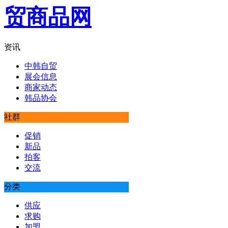
资讯
中韩自贸
展会信息
商家动态
韩品协会
社群
促销
新品
拍客
交流
分类
供应
求购
加盟