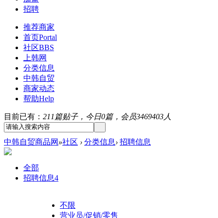
招聘
推荐商家
首页
Portal
社区
BBS
上韩网
分类信息
中韩自贸
商家动态
帮助
Help
目前已有：
211篇贴子，今日0篇，会员3469403人
中韩自贸商品网
»
社区
›
分类信息
›
招聘信息
全部
招聘信息
4
不限
营业员/促销/零售