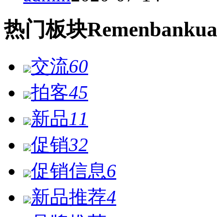
热门
板块
Remen
bankua
交流
60
拍客
45
新品
11
促销
32
促销信息
6
新品推荐
4