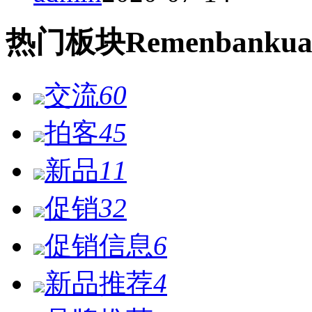
热门
板块
Remen
bankua
交流
60
拍客
45
新品
11
促销
32
促销信息
6
新品推荐
4