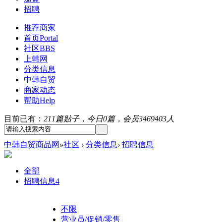
招聘
推荐商家
首页
Portal
社区
BBS
上韩网
分类信息
中韩自贸
商家动态
帮助
Help
目前已有：
211篇贴子，今日0篇，会员3469403人
中韩自贸商品网
»
社区
›
分类信息
›
招聘信息
全部
招聘信息
4
不限
营业员/促销/零售