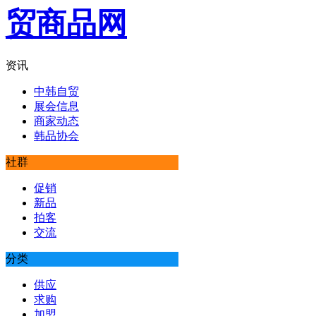
资讯
中韩自贸
展会信息
商家动态
韩品协会
社群
促销
新品
拍客
交流
分类
供应
求购
加盟