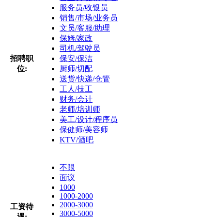
服务员/收银员
销售/市场/业务员
文员/客服/助理
保姆/家政
司机/驾驶员
招聘职
保安/保洁
位:
厨师/切配
送货/快递/仓管
工人/技工
财务/会计
老师/培训师
美工/设计/程序员
保健师/美容师
KTV/酒吧
不限
面议
1000
1000-2000
2000-3000
工资待
3000-5000
遇: