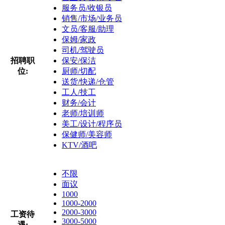
服务员/收银员
销售/市场/业务员
文员/客服/助理
保姆/家政
司机/驾驶员
招聘职
保安/保洁
位:
厨师/切配
送货/快递/仓管
工人/技工
财务/会计
老师/培训师
美工/设计/程序员
保健师/美容师
KTV/酒吧
不限
面议
1000
1000-2000
2000-3000
工资待
3000-5000
遇: