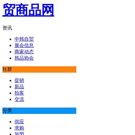
资讯
中韩自贸
展会信息
商家动态
韩品协会
社群
促销
新品
拍客
交流
分类
供应
求购
加盟