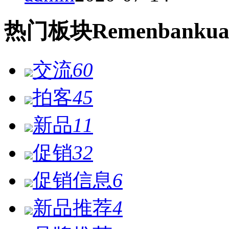
热门
板块
Remen
bankua
交流
60
拍客
45
新品
11
促销
32
促销信息
6
新品推荐
4