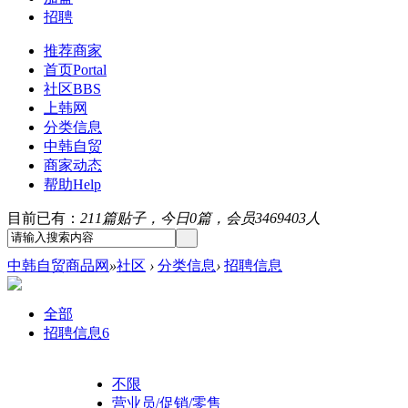
招聘
推荐商家
首页
Portal
社区
BBS
上韩网
分类信息
中韩自贸
商家动态
帮助
Help
目前已有：
211篇贴子，今日0篇，会员3469403人
中韩自贸商品网
»
社区
›
分类信息
›
招聘信息
全部
招聘信息
6
不限
营业员/促销/零售