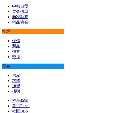
中韩自贸
展会信息
商家动态
韩品协会
社群
促销
新品
拍客
交流
分类
供应
求购
加盟
招聘
推荐商家
首页
Portal
社区
BBS