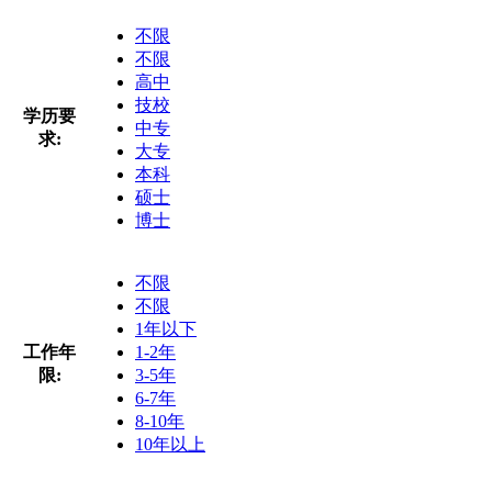
不限
不限
高中
技校
学历要
中专
求:
大专
本科
硕士
博士
不限
不限
1年以下
工作年
1-2年
限:
3-5年
6-7年
8-10年
10年以上