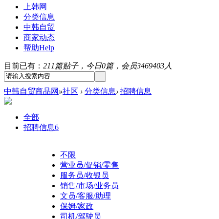
上韩网
分类信息
中韩自贸
商家动态
帮助
Help
目前已有：
211篇贴子，今日0篇，会员3469403人
中韩自贸商品网
»
社区
›
分类信息
›
招聘信息
全部
招聘信息
6
不限
营业员/促销/零售
服务员/收银员
销售/市场/业务员
文员/客服/助理
保姆/家政
司机/驾驶员